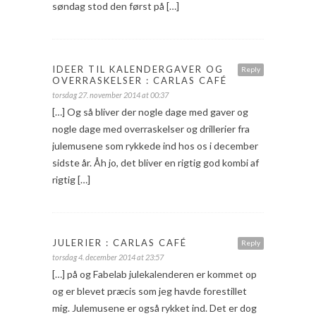
søndag stod den først på […]
IDEER TIL KALENDERGAVER OG
Reply
OVERRASKELSER : CARLAS CAFÉ
torsdag 27. november 2014 at 00:37
[…] Og så bliver der nogle dage med gaver og
nogle dage med overraskelser og drillerier fra
julemusene som rykkede ind hos os i december
sidste år. Åh jo, det bliver en rigtig god kombi af
rigtig […]
JULERIER : CARLAS CAFÉ
Reply
torsdag 4. december 2014 at 23:57
[…] på og Fabelab julekalenderen er kommet op
og er blevet præcis som jeg havde forestillet
mig. Julemusene er også rykket ind. Det er dog