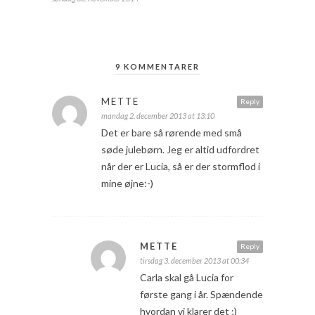
9 KOMMENTARER
METTE
Reply
mandag 2. december 2013 at 13:10
Det er bare så rørende med små
søde julebørn. Jeg er altid udfordret
når der er Lucia, så er der stormflod i
mine øjne:-)
METTE
Reply
tirsdag 3. december 2013 at 00:34
Carla skal gå Lucia for
første gang i år. Spændende
hvordan vi klarer det ;)