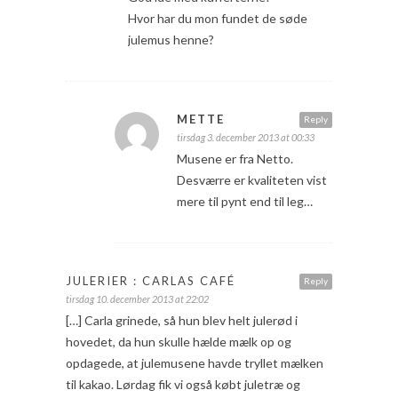
Hvor har du mon fundet de søde
julemus henne?
METTE
Reply
tirsdag 3. december 2013 at 00:33
Musene er fra Netto.
Desværre er kvaliteten vist
mere til pynt end til leg…
JULERIER : CARLAS CAFÉ
Reply
tirsdag 10. december 2013 at 22:02
[…] Carla grinede, så hun blev helt julerød i
hovedet, da hun skulle hælde mælk op og
opdagede, at julemusene havde tryllet mælken
til kakao. Lørdag fik vi også købt juletræ og