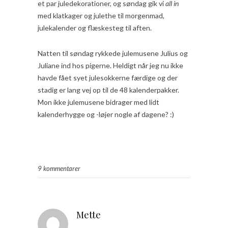
et par juledekorationer, og søndag gik vi
all in
med klatkager og julethe til morgenmad,
julekalender og flæskesteg til aften.
Natten til søndag rykkede julemusene Julius og
Juliane ind hos pigerne. Heldigt når jeg nu ikke
havde fået syet julesokkerne færdige og der
stadig er lang vej op til de 48 kalenderpakker.
Mon ikke julemusene bidrager med lidt
kalenderhygge og -løjer nogle af dagene? :)
9 kommentarer
Mette