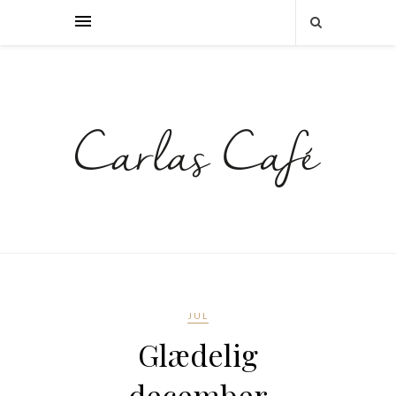
JUL
Glædelig
december