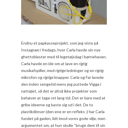
Endnu et papkasseprojekt, som jeg viste på
Instagram i fredags, hvor Carla havde sin nye
ghettoblaster med til legetøjsdag i børnehaven.
Carla havde en ide om at lave en
rigtig
musikafspiller, med
rigtige
ledninger og en
rigtig
mikrofon og
rigtige
knapper. Carla og Far lavede
den inden sengetid mens jeg puttede Vigga i
nattøjet, så det er altså ikke projekter som
behøver at tage ret lang tid. Det er bare med at
gribe ideerne og kaste sig ud i det. De to
plastikdimser (den ene er en refleks ;) har Carla
fundet på gaden, lidt imod vores gode vilje, men
argumentet om, at hun skulle “bruge dem til sin