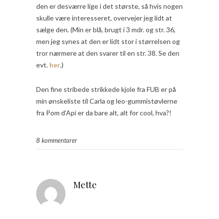
den er desværre lige i det største, så hvis nogen
skulle være interesseret, overvejer jeg lidt at
sælge den. (Min er blå, brugt i 3 mdr. og str. 36,
men jeg synes at den er lidt stor i størrelsen og
tror nærmere at den svarer til en str. 38. Se den
evt.
her
.)
Den fine stribede strikkede kjole fra FUB er på
min ønskeliste til Carla og leo-gummistøvlerne
fra Pom d’Api er da bare alt, alt for cool, hva?!
8 kommentarer
Mette