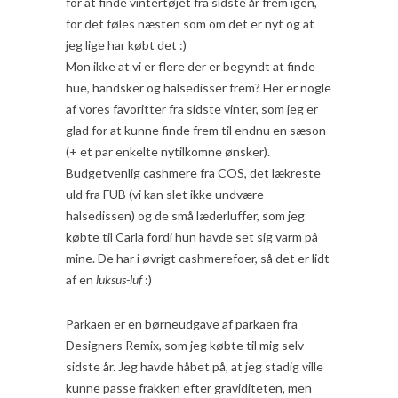
for at finde vintertøjet fra sidste år frem igen,
for det føles næsten som om det er nyt og at
jeg lige har købt det :)
Mon ikke at vi er flere der er begyndt at finde
hue, handsker og halsedisser frem? Her er nogle
af vores favoritter fra sidste vinter, som jeg er
glad for at kunne finde frem til endnu en sæson
(+ et par enkelte nytilkomne ønsker)
.
Budgetvenlig cashmere fra COS, det lækreste
uld fra FUB (vi kan slet ikke undvære
halsedissen) og de små læderluffer, som jeg
købte til Carla fordi hun havde set sig varm på
mine. De har i øvrigt cashmerefoer, så det er lidt
af en
luksus-luf
:)
Parkaen er en børneudgave af parkaen fra
Designers Remix, som jeg købte til mig selv
sidste år. Jeg havde håbet på, at jeg stadig ville
kunne passe frakken efter graviditeten, men