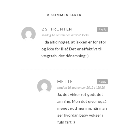
8 KOMMENTARER
ØSTFRONTEN
Reply
søndag 16. september 2012 at 19:13
– da altid noget, at jakken er for stor
og ikke for lille! Det er effektivt til
vægttab, det dér amning :)
METTE
Reply
søndag 16. september 2012 at 20:20
Ja, det virker ret godt det
amning. Men det giver også
meget god mening, når man
ser hvordan baby vokser i
fuld fart :)