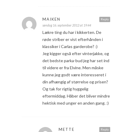
MAIKEN
Reply
søndag 16. september 2012 at 19:44
Lækre ting du har i kikkerten. De
røde striber er vist efterhånden i
klassiker i Carlas garderobe? :)
Jeg kigger også efter vinterjakke, og
det bedste parka-bud jeg har set ind
til videre er fra Elvine. Men måske
kunne jeg godt være interesseret i
din afhængig af størrelse og prisen?
Og tak for rigtig hyggelig
eftermiddag. Håber det bliver mindre
hektisk med unger en anden gang. :)
METTE
Reply