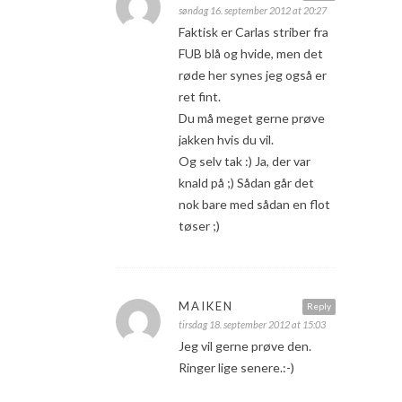
søndag 16. september 2012 at 20:27
Faktisk er Carlas striber fra
FUB blå og hvide, men det
røde her synes jeg også er
ret fint.
Du må meget gerne prøve
jakken hvis du vil.
Og selv tak :) Ja, der var
knald på ;) Sådan går det
nok bare med sådan en flot
tøser ;)
MAIKEN
Reply
tirsdag 18. september 2012 at 15:03
Jeg vil gerne prøve den.
Ringer lige senere.:-)