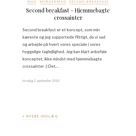
MAD
MORGENMAD
SECOND BREAKFAST
Second breakfast – Hjemmebagte
crossainter
Second breakfast er et koncept, som min
kæreste og jeg supportede flittigt, da vi sad
og arbejde på hvert vores speciale i vores
hyggelige taglejlighed. Jeg kan klart anbefale
konceptet, ikke mindst med hjemmebagte
crossainter :) Det…
torsdag 2. september 2010
NYERE INDLÆG