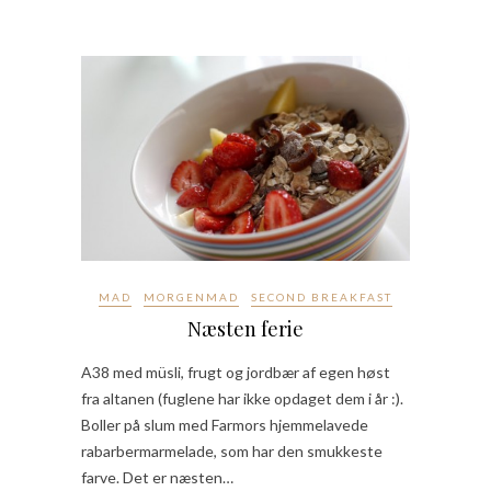
MAD
MORGENMAD
SECOND BREAKFAST
Næsten ferie
A38 med müsli, frugt og jordbær af egen høst
fra altanen (fuglene har ikke opdaget dem i år :).
Boller på slum med Farmors hjemmelavede
rabarbermarmelade, som har den smukkeste
farve. Det er næsten…