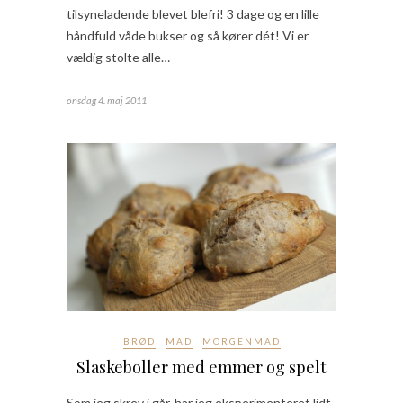
tilsyneladende blevet blefri! 3 dage og en lille
håndfuld våde bukser og så kører dét! Vi er
vældig stolte alle…
onsdag 4. maj 2011
BRØD
MAD
MORGENMAD
Slaskeboller med emmer og spelt
Som jeg skrev i går, har jeg eksperimenteret lidt