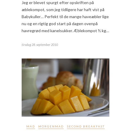
Jeg er blevet spurgt efter opskriften på
æblekompot, som jeg tidligere har haft vist på
Babykuller… Perfekt til de mange haveæbler lige
nu og en rigtig god start på dagen ovenpå
havregrød med kanelsukker. Æblekompot ½ kg…
tirsdag 28. september 2010
MAD
MORGENMAD
SECOND BREAKFAST