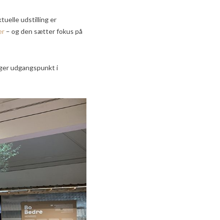
uelle udstilling er
er
– og den sætter fokus på
ager udgangspunkt i