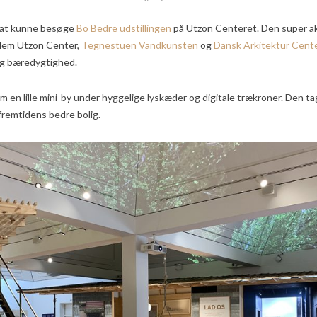
l at kunne besøge
Bo Bedre udstillingen
på Utzon Centeret. Den super akt
llem Utzon Center,
Tegnestuen Vandkunsten
og
Dansk Arkitektur Cent
og bæredygtighed.
m en lille mini-by under hyggelige lyskæder og digitale trækroner. Den t
remtidens bedre bolig.