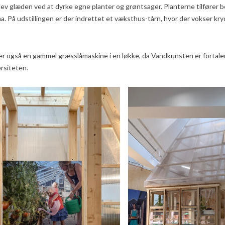
lev glæden ved at dyrke egne planter og grøntsager. Planterne tilfører 
ma. På udstillingen er der indrettet et væksthus-tårn, hvor der vokser kry
er også en gammel græsslåmaskine i en løkke, da Vandkunsten er fortaler 
ersiteten.