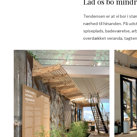
Lad os bo mindr
Tendensen er at vi bor i stø
nærhed til hinanden. På uds
spiseplads, badeværelse, arb
overdækket veranda, tagter