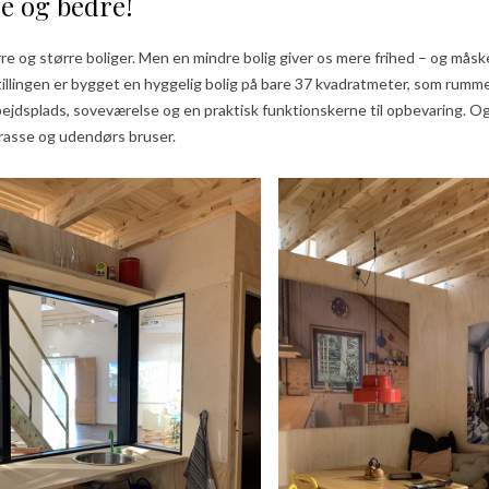
e og bedre!
rre og større boliger. Men en mindre bolig giver os mere frihed – og mås
tillingen er bygget en hyggelig bolig på bare 37 kvadratmeter, som rum
ejdsplads, soveværelse og en praktisk funktionskerne til opbevaring. Og
rasse og udendørs bruser.