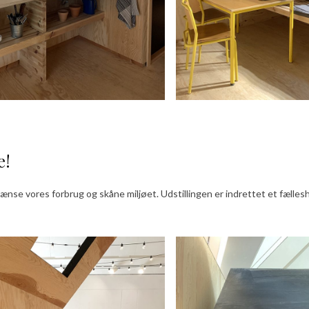
e!
rænse vores forbrug og skåne miljøet. Udstillingen er indrettet et fæll