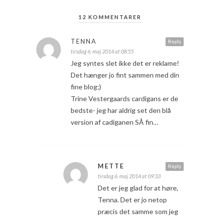
12 KOMMENTARER
TENNA
Reply
tirsdag 6. maj 2014 at 08:55
Jeg syntes slet ikke det er reklame!
Det hænger jo fint sammen med din
fine blog;)
Trine Vestergaards cardigans er de
bedste- jeg har aldrig set den blå
version af cadiganen SÅ fin…
METTE
Reply
tirsdag 6. maj 2014 at 09:33
Det er jeg glad for at høre,
Tenna. Det er jo netop
præcis det samme som jeg