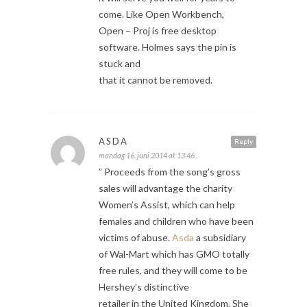
come. Like Open Workbench,
Open – Proj is free desktop
software. Holmes says the pin is
stuck and
that it cannot be removed.
ASDA
Reply
mandag 16. juni 2014 at 13:46
” Proceeds from the song’s gross
sales will advantage the charity
Women’s Assist, which can help
females and children who have been
victims of abuse.
Asda
a subsidiary
of Wal-Mart which has GMO totally
free rules, and they will come to be
Hershey’s distinctive
retailer in the United Kingdom. She