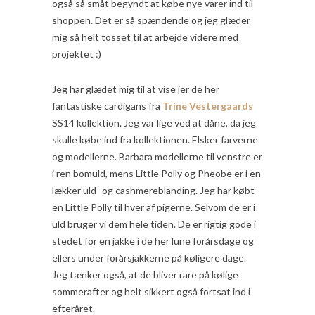
også så småt begyndt at købe nye varer ind til
shoppen. Det er så spændende og jeg glæder
mig så helt tosset til at arbejde videre med
projektet :)
Jeg har glædet mig til at vise jer de her
fantastiske cardigans fra
Trine Vestergaards
SS14 kollektion. Jeg var lige ved at dåne, da jeg
skulle købe ind fra kollektionen. Elsker farverne
og modellerne. Barbara modellerne til venstre er
i ren bomuld, mens Little Polly og Pheobe er i en
lækker uld- og cashmereblanding. Jeg har købt
en Little Polly til hver af pigerne. Selvom de er i
uld bruger vi dem hele tiden. De er rigtig gode i
stedet for en jakke i de her lune forårsdage og
ellers under forårsjakkerne på køligere dage.
Jeg tænker også, at de bliver rare på kølige
sommerafter og helt sikkert også fortsat ind i
efteråret.