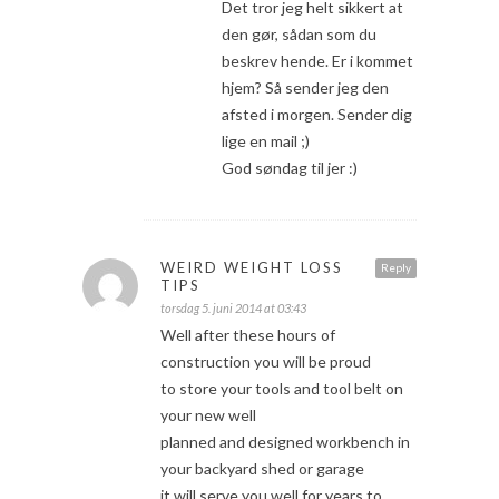
Det tror jeg helt sikkert at
den gør, sådan som du
beskrev hende. Er i kommet
hjem? Så sender jeg den
afsted i morgen. Sender dig
lige en mail ;)
God søndag til jer :)
WEIRD WEIGHT LOSS
Reply
TIPS
torsdag 5. juni 2014 at 03:43
Well after these hours of
construction you will be proud
to store your tools and tool belt on
your new well
planned and designed workbench in
your backyard shed or garage
it will serve you well for years to