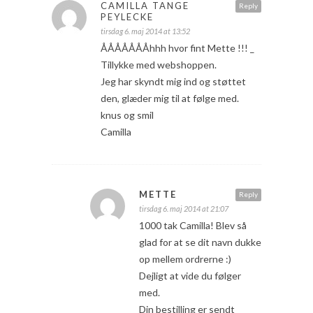
CAMILLA TANGE
Reply
PEYLECKE
tirsdag 6. maj 2014 at 13:52
ÅÅÅÅÅÅÅhhh hvor fint Mette !!! _
Tillykke med webshoppen.
Jeg har skyndt mig ind og støttet
den, glæder mig til at følge med.
knus og smil
Camilla
METTE
Reply
tirsdag 6. maj 2014 at 21:07
1000 tak Camilla! Blev så
glad for at se dit navn dukke
op mellem ordrerne :)
Dejligt at vide du følger
med.
Din bestilling er sendt