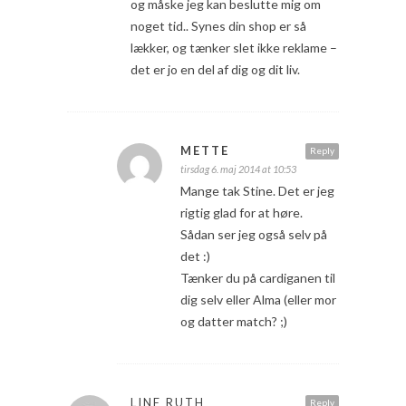
og måske jeg kan beslutte mig om
noget tid.. Synes din shop er så
lækker, og tænker slet ikke reklame –
det er jo en del af dig og dit liv.
METTE
Reply
tirsdag 6. maj 2014 at 10:53
Mange tak Stine. Det er jeg
rigtig glad for at høre.
Sådan ser jeg også selv på
det :)
Tænker du på cardiganen til
dig selv eller Alma (eller mor
og datter match? ;)
LINE RUTH
Reply