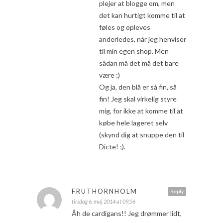
plejer at blogge om, men
det kan hurtigt komme til at
føles og opleves
anderledes, når jeg henviser
til min egen shop. Men
sådan må det må det bare
være ;)
Og ja, den blå er så fin, så
fin! Jeg skal virkelig styre
mig, for ikke at komme til at
købe hele lageret selv
(skynd dig at snuppe den til
Dicte! ;).
FRUTHORNHOLM
Reply
tirsdag 6. maj 2014 at 09:56
Åh de cardigans!! Jeg drømmer lidt,