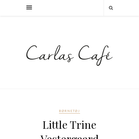
BØRNETØJ
Little Trine
Vestergaard