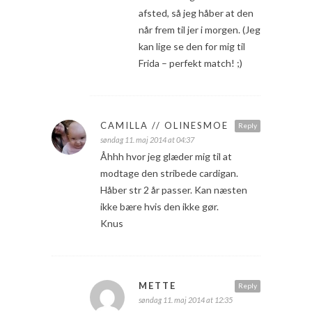
afsted, så jeg håber at den
når frem til jer i morgen. (Jeg
kan lige se den for mig til
Frida – perfekt match! ;)
CAMILLA // OLINESMOE
Reply
søndag 11. maj 2014 at 04:37
Åhhh hvor jeg glæder mig til at
modtage den stribede cardigan.
Håber str 2 år passer. Kan næsten
ikke bære hvis den ikke gør.
Knus
METTE
Reply
søndag 11. maj 2014 at 12:35