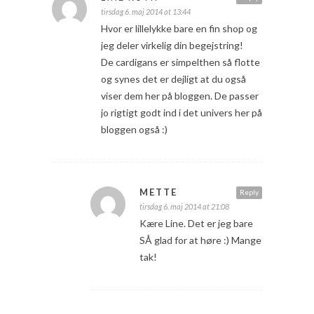
tirsdag 6. maj 2014 at 13:44
Hvor er lillelykke bare en fin shop og
jeg deler virkelig din begejstring!
De cardigans er simpelthen så flotte
og synes det er dejligt at du også
viser dem her på bloggen. De passer
jo rigtigt godt ind i det univers her på
bloggen også :)
METTE
Reply
tirsdag 6. maj 2014 at 21:08
Kære Line. Det er jeg bare
SÅ glad for at høre :) Mange
tak!