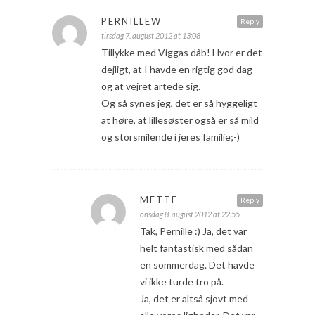
PERNILLEW
Reply
tirsdag 7. august 2012 at 13:08
Tillykke med Viggas dåb! Hvor er det
dejligt, at I havde en rigtig god dag
og at vejret artede sig.
Og så synes jeg, det er så hyggeligt
at høre, at lillesøster også er så mild
og storsmilende i jeres familie;-)
METTE
Reply
onsdag 8. august 2012 at 22:55
Tak, Pernille :) Ja, det var
helt fantastisk med sådan
en sommerdag. Det havde
vi ikke turde tro på.
Ja, det er altså sjovt med