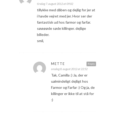
tirsdag 7. august 2012 at 09:02
tillykke med dåben og dejlig for jer at
i havde vejret med jer. Hvor ser der
fantastisk ud hos farmor og farfar.
søøøøde søde killinger. dejlige
billeder.
smil,
METTE
Reply
onsdag 8. august 2012 at 22:52
Tak, Camilla :) Ja, der er
ualmindeligt dejligt hos
Farmor og Farfar :) Og ja, de
killinger er ikke til at stå for
:)