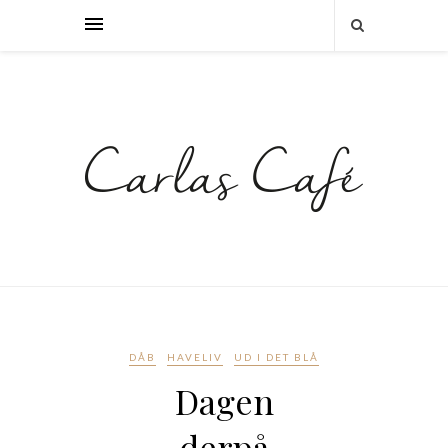
DÅB
HAVELIV
UD I DET BLÅ
Dagen
derpå