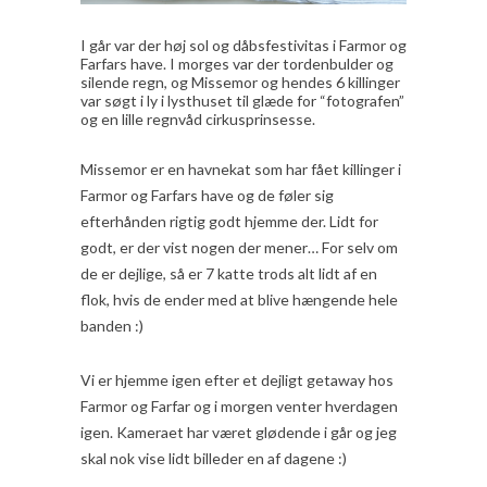
I går var der høj sol og dåbsfestivitas i Farmor og
Farfars have. I morges var der tordenbulder og
silende regn, og Missemor og hendes 6 killinger
var søgt i ly i lysthuset til glæde for “fotografen”
og en lille regnvåd cirkusprinsesse.
Missemor er en havnekat som har fået killinger i
Farmor og Farfars have og de føler sig
efterhånden rigtig godt hjemme der. Lidt for
godt, er der vist nogen der mener… For selv om
de er dejlige, så er 7 katte trods alt lidt af en
flok, hvis de ender med at blive hængende hele
banden :)
Vi er hjemme igen efter et dejligt getaway hos
Farmor og Farfar og i morgen venter hverdagen
igen. Kameraet har været glødende i går og jeg
skal nok vise lidt billeder en af dagene :)