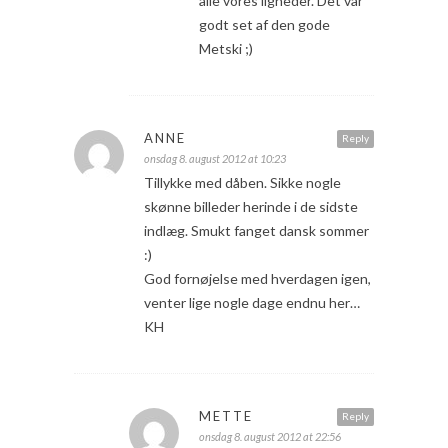
alle vores ligheder. Det var
godt set af den gode
Metski ;)
ANNE
Reply
onsdag 8. august 2012 at 10:23
Tillykke med dåben. Sikke nogle
skønne billeder herinde i de sidste
indlæg. Smukt fanget dansk sommer
:)
God fornøjelse med hverdagen igen,
venter lige nogle dage endnu her…
KH
METTE
Reply
onsdag 8. august 2012 at 22:56