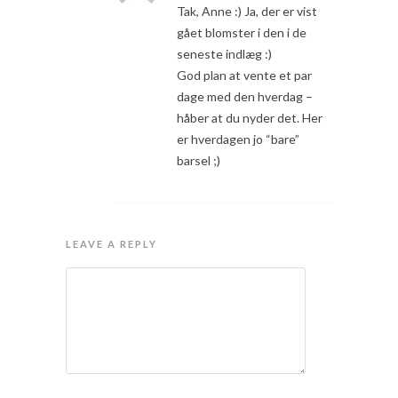
Tak, Anne :) Ja, der er vist
gået blomster i den i de
seneste indlæg :)
God plan at vente et par
dage med den hverdag –
håber at du nyder det. Her
er hverdagen jo “bare”
barsel ;)
LEAVE A REPLY