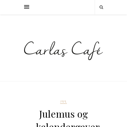
JUL
Julemus og
kalendergaver