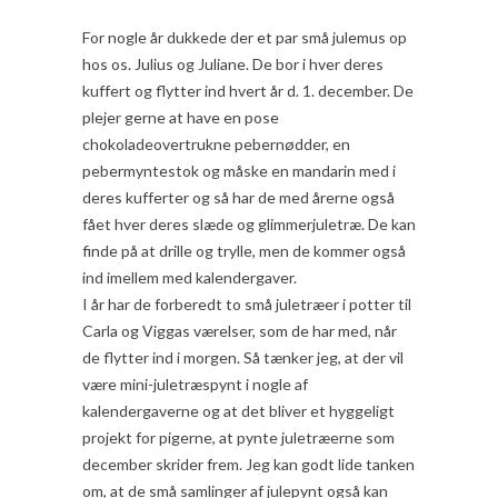
For nogle år dukkede der et par små julemus op
hos os. Julius og Juliane. De bor i hver deres
kuffert og flytter ind hvert år d. 1. december. De
plejer gerne at have en pose
chokoladeovertrukne pebernødder, en
pebermyntestok og måske en mandarin med i
deres kufferter og så har de med årerne også
fået hver deres slæde og glimmerjuletræ. De kan
finde på at drille og trylle, men de kommer også
ind imellem med kalendergaver.
I år har de forberedt to små juletræer i potter til
Carla og Viggas værelser, som de har med, når
de flytter ind i morgen. Så tænker jeg, at der vil
være mini-juletræspynt i nogle af
kalendergaverne og at det bliver et hyggeligt
projekt for pigerne, at pynte juletræerne som
december skrider frem. Jeg kan godt lide tanken
om, at de små samlinger af julepynt også kan