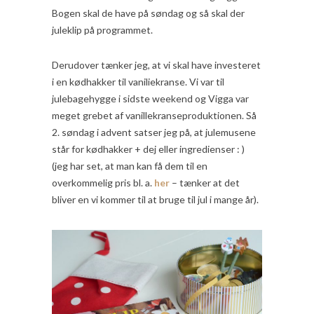
Bogen skal de have på søndag og så skal der
juleklip på programmet.
Derudover tænker jeg, at vi skal have investeret
i en kødhakker til vaniliekranse. Vi var til
julebagehygge i sidste weekend og Vigga var
meget grebet af vanillekranseproduktionen. Så
2. søndag i advent satser jeg på, at julemusene
står for kødhakker + dej eller ingredienser : )
(jeg har set, at man kan få dem til en
overkommelig pris bl. a.
her
– tænker at det
bliver en vi kommer til at bruge til jul i mange år).