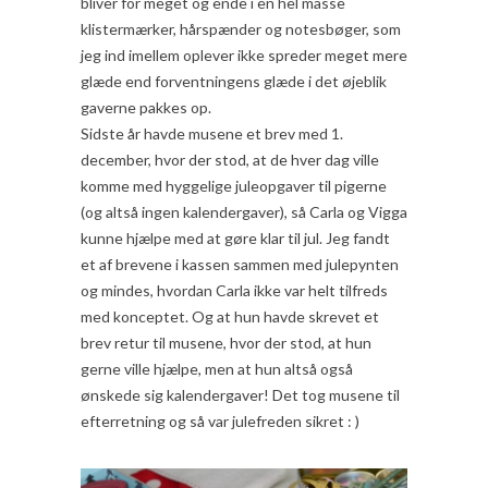
bliver for meget og ende i en hel masse
klistermærker, hårspænder og notesbøger, som
jeg ind imellem oplever ikke spreder meget mere
glæde end forventningens glæde i det øjeblik
gaverne pakkes op.
Sidste år havde musene et brev med 1.
december, hvor der stod, at de hver dag ville
komme med hyggelige juleopgaver til pigerne
(og altså ingen kalendergaver), så Carla og Vigga
kunne hjælpe med at gøre klar til jul. Jeg fandt
et af brevene i kassen sammen med julepynten
og mindes, hvordan Carla ikke var helt tilfreds
med konceptet. Og at hun havde skrevet et
brev retur til musene, hvor der stod, at hun
gerne ville hjælpe, men at hun altså også
ønskede sig kalendergaver! Det tog musene til
efterretning og så var julefreden sikret : )