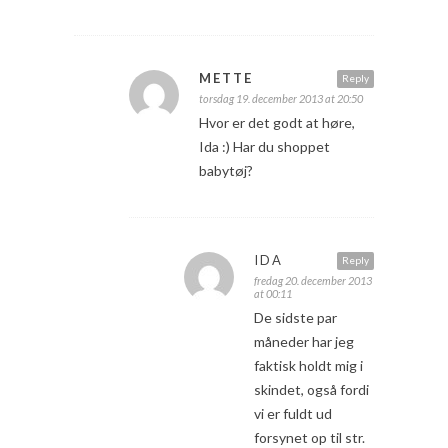
METTE
Reply
torsdag 19. december 2013 at 20:50
Hvor er det godt at høre,
Ida :) Har du shoppet
babytøj?
IDA
Reply
fredag 20. december 2013
at 00:11
De sidste par
måneder har jeg
faktisk holdt mig i
skindet, også fordi
vi er fuldt ud
forsynet op til str.