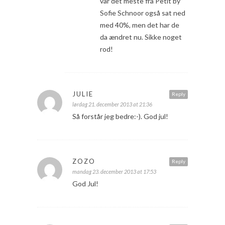
var det meste fra Petit by
Sofie Schnoor også sat ned
med 40%, men det har de
da ændret nu. Sikke noget
rod!
JULIE
Reply
lørdag 21. december 2013 at 21:36
Så forstår jeg bedre:-). God jul!
ZOZO
Reply
mandag 23. december 2013 at 17:53
God Jul!