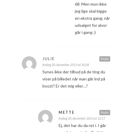
68. Men mon ikke
jeg lige skal kigge
en ekstra gang, når
udsalget for alvor
går i gang ;)
JULIE
Reply
fredag 20. december 2013 at 20:28
Synes ikke der tilbud på de ting du
viser på billedet når man går ind på
boozt? Er det mig eller…?
METTE
Reply
fredag 20. december 2013 at 22:17
Ej, det har du da ret i. I går