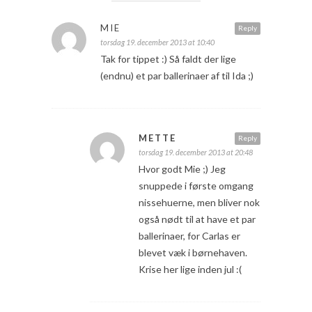
MIE
Reply
torsdag 19. december 2013 at 10:40
Tak for tippet :) Så faldt der lige
(endnu) et par ballerinaer af til Ida ;)
METTE
Reply
torsdag 19. december 2013 at 20:48
Hvor godt Mie ;) Jeg
snuppede i første omgang
nissehuerne, men bliver nok
også nødt til at have et par
ballerinaer, for Carlas er
blevet væk i børnehaven.
Krise her lige inden jul :(