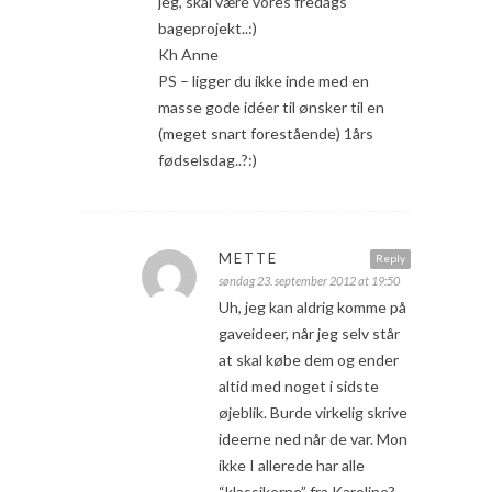
jeg, skal være vores fredags
bageprojekt..:)
Kh Anne
PS – ligger du ikke inde med en
masse gode idéer til ønsker til en
(meget snart forestående) 1års
fødselsdag..?:)
METTE
Reply
søndag 23. september 2012 at 19:50
Uh, jeg kan aldrig komme på
gaveideer, når jeg selv står
at skal købe dem og ender
altid med noget i sidste
øjeblik. Burde virkelig skrive
ideerne ned når de var. Mon
ikke I allerede har alle
“klassikerne” fra Karoline?