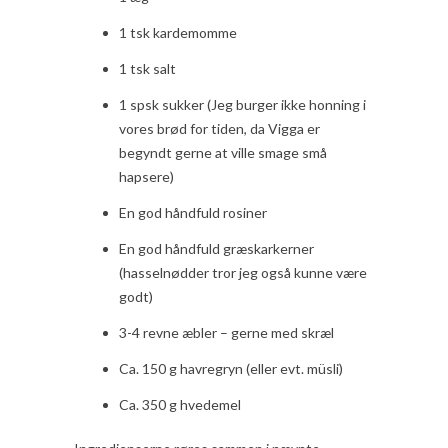
1 tsk kardemomme
1 tsk salt
1 spsk sukker (Jeg burger ikke honning i
vores brød for tiden, da Vigga er
begyndt gerne at ville smage små
hapsere)
En god håndfuld rosiner
En god håndfuld græskarkerner
(hasselnødder tror jeg også kunne være
godt)
3-4 revne æbler – gerne med skræl
Ca. 150 g havregryn (eller evt. müsli)
Ca. 350 g hvedemel