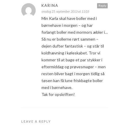
KARINA
Reply
onsdag 25. september 2013 at 11:03
Min Karla skal have boller med i
børnehave i morgen – og har
forlangt boller med mormors æbler i…
Så nu er bollerne rørt sammen –
dejen dufter fantastisk – og står til
koldhævning i køleskabet. Tror vi
kommer til at bage et par stykker i
eftermiddag og prøvesmager – men
resten bliver bagt i morgen tidlig så
tøsen kan få lune friskbagte boller
med i børnehave.
Tak for opskriften!
LEAVE A REPLY