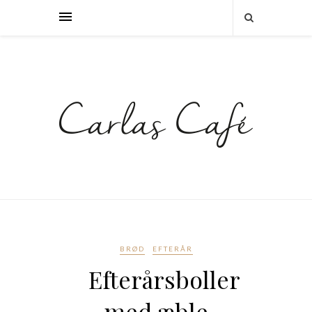
BRØD
EFTERÅR
Efterårsboller
med æble