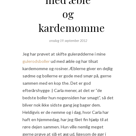
og
kardemomme
onsdag 19. september 2012
Jeg har prøvet at skifte gulerødderne i mine
gulerodsboller
ud med æble og har tilsat
kardemomme og rosiner. Æblerne giver en dejlig
sødme og bollerne er gode med smør på, gerne
sammen med en kop the. Det er god
efterårshygge :) Carla mener, at det er “de
bedste boller hun nogensiden har smagt”, så det
bliver nok ikke sidste gang jeg bager dem.
Heldigvis er de nemme og i dag, hvor Carla har
haft en hjemmedag, har jeg fået fin hjælp til at
røre dejen sammen. Hun ville nemlig meget
gerne prøve at slå et æg ud, ligesom de gør i