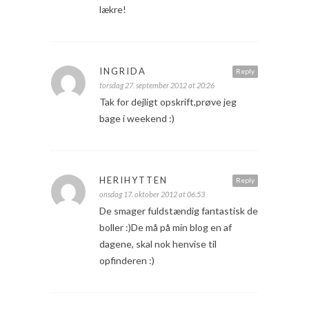
lækre!
INGRIDA
Reply
torsdag 27. september 2012 at 20:26
Tak for dejligt opskrift,prøve jeg
bage i weekend :)
HERIHYTTEN
Reply
onsdag 17. oktober 2012 at 06:53
De smager fuldstændig fantastisk de
boller :)De må på min blog en af
dagene, skal nok henvise til
opfinderen :)