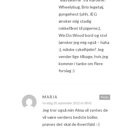
Wheelybug, Brio legetøj,
gyngehest (uhh, JEG
ønsker mig stadig
rokkefåret til pigerne;),
We:Do:Wood bord og stol
(ønsker jeg mig også – haha
;), måske cykelhjelm? Jeg
vender lige tilbage, hvis jeg
kommer i tanke om flere
forslag :)
MARIA
Reply
torsdag 20. september 2012 at 08:42
Jeg tror også min Alma vil syntes de
vil være verdens bedste boller,
prøves det skal de ihvertfald :-)