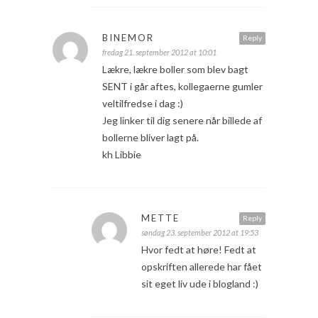
BINEMOR
Reply
fredag 21. september 2012 at 10:01
Lækre, lækre boller som blev bagt
SENT i går aftes, kollegaerne gumler
veltilfredse i dag :)
Jeg linker til dig senere når billede af
bollerne bliver lagt på.
kh Libbie
METTE
Reply
søndag 23. september 2012 at 19:53
Hvor fedt at høre! Fedt at
opskriften allerede har fået
sit eget liv ude i blogland :)