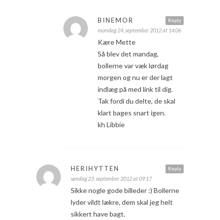
BINEMOR
Reply
mandag 24. september 2012 at 14:06
Kære Mette
Så blev det mandag,
bollerne var væk lørdag
morgen og nu er der lagt
indlæg på med link til dig.
Tak fordi du delte, de skal
klart bages snart igen.
kh Libbie
HERIHYTTEN
Reply
søndag 23. september 2012 at 09:17
Sikke nogle gode billeder :) Bollerne
lyder vildt lækre, dem skal jeg helt
sikkert have bagt.