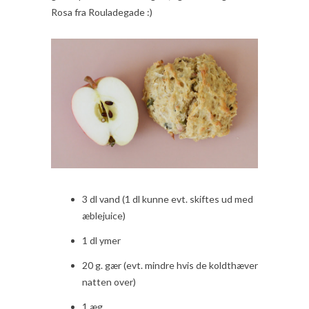
Rosa fra Rouladegade :)
3 dl vand (1 dl kunne evt. skiftes ud med
æblejuice)
1 dl ymer
20 g. gær (evt. mindre hvis de koldthæver
natten over)
1 æg