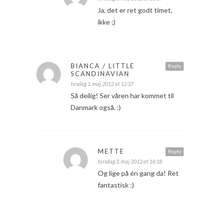
Ja, det er ret godt timet,
ikke ;)
BIANCA / LITTLE
Reply
SCANDINAVIAN
tirsdag 1. maj 2012 at 12:37
Så deilig! Ser våren har kommet til
Danmark også. :)
METTE
Reply
torsdag 3. maj 2012 at 16:18
Og lige på én gang da! Ret
fantastisk :)