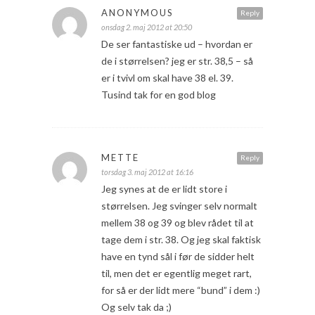
ANONYMOUS
Reply
onsdag 2. maj 2012 at 20:50
De ser fantastiske ud – hvordan er
de i størrelsen? jeg er str. 38,5 – så
er i tvivl om skal have 38 el. 39.
Tusind tak for en god blog
METTE
Reply
torsdag 3. maj 2012 at 16:16
Jeg synes at de er lidt store i
størrelsen. Jeg svinger selv normalt
mellem 38 og 39 og blev rådet til at
tage dem i str. 38. Og jeg skal faktisk
have en tynd sål i før de sidder helt
til, men det er egentlig meget rart,
for så er der lidt mere “bund” i dem :)
Og selv tak da ;)