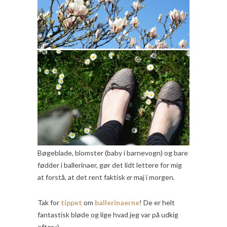
Bøgeblade, blomster (baby i barnevogn) og bare
fødder i ballerinaer, gør det lidt lettere for mig
at forstå, at det rent faktisk
er
maj i morgen.
Tak for
tippet
om
ballerinaerne
! De er helt
fantastisk bløde og lige hvad jeg var på udkig
efter :)