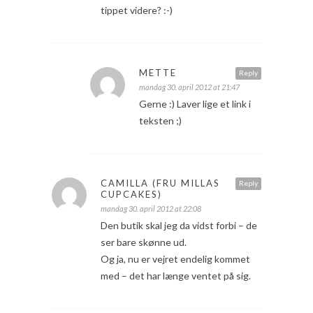
tippet videre? :-)
METTE
Reply
mandag 30. april 2012 at 21:47
Gerne :) Laver lige et link i
teksten ;)
CAMILLA (FRU MILLAS
Reply
CUPCAKES)
mandag 30. april 2012 at 22:08
Den butik skal jeg da vidst forbi – de
ser bare skønne ud.
Og ja, nu er vejret endelig kommet
med – det har længe ventet på sig.