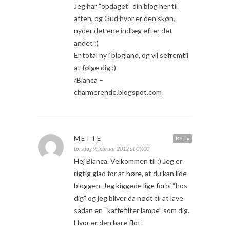
Jeg har “opdaget” din blog her til
aften, og Gud hvor er den skøn,
nyder det ene indlæg efter det
andet :)
Er total ny i blogland, og vil sefremtil
at følge dig :)
/Bianca –
charmerende.blogspot.com
METTE
Reply
torsdag 9. februar 2012 at 09:00
Hej Bianca. Velkommen til :) Jeg er
rigtig glad for at høre, at du kan lide
bloggen. Jeg kiggede lige forbi “hos
dig” og jeg bliver da nødt til at lave
sådan en “kaffefilter lampe” som dig.
Hvor er den bare flot!