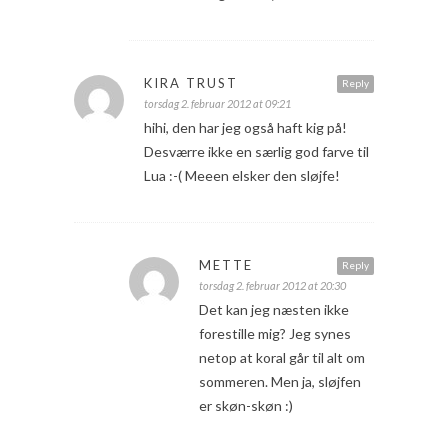
KIRA TRUST
Reply
torsdag 2. februar 2012 at 09:21
hihi, den har jeg også haft kig på!
Desværre ikke en særlig god farve til
Lua :-( Meeen elsker den sløjfe!
METTE
Reply
torsdag 2. februar 2012 at 20:30
Det kan jeg næsten ikke
forestille mig? Jeg synes
netop at koral går til alt om
sommeren. Men ja, sløjfen
er skøn-skøn :)