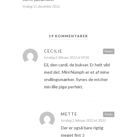
tirsdag 11. december 2012
19 KOMMENTARER
CECILIE
Reply
torsdag 2. februar 2012 at 09:10
Eii, den cardi, de bukser. Er helt vild
med det. Mini Nümph er et af mine
yndlingsmærker. Synes de mtcher
min lille pige perfekt.
METTE
Reply
torsdag 2. februar 2012 at 20:31
Der er også bare rigtig
meget fint :)