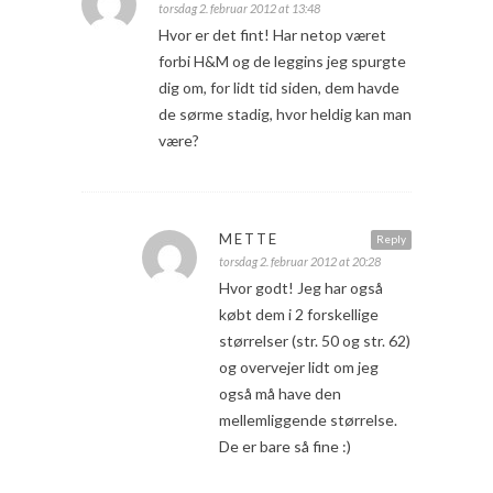
torsdag 2. februar 2012 at 13:48
Hvor er det fint! Har netop været
forbi H&M og de leggins jeg spurgte
dig om, for lidt tid siden, dem havde
de sørme stadig, hvor heldig kan man
være?
METTE
Reply
torsdag 2. februar 2012 at 20:28
Hvor godt! Jeg har også
købt dem i 2 forskellige
størrelser (str. 50 og str. 62)
og overvejer lidt om jeg
også må have den
mellemliggende størrelse.
De er bare så fine :)