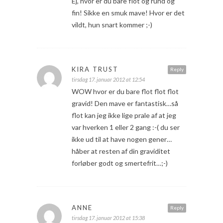
Ej, hvor er du bare flot og rund og
fin! Sikke en smuk mave! Hvor er det
vildt, hun snart kommer ;-)
KIRA TRUST
Reply
tirsdag 17. januar 2012 at 12:54
WOW hvor er du bare flot flot flot
gravid! Den mave er fantastisk…så
flot kan jeg ikke lige prale af at jeg
var hverken 1 eller 2 gang :-( du ser
ikke ud til at have nogen gener…
håber at resten af din graviditet
forløber godt og smertefrit…;-)
ANNE
Reply
tirsdag 17. januar 2012 at 15:38