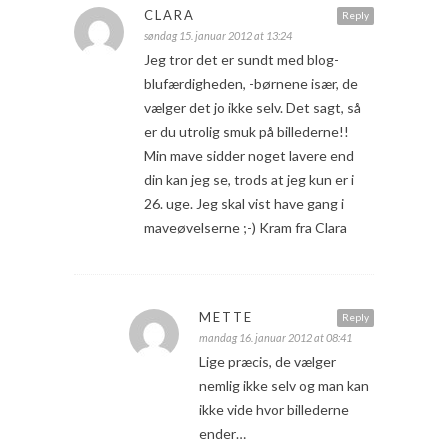
CLARA
Reply
søndag 15. januar 2012 at 13:24
Jeg tror det er sundt med blog-
blufærdigheden, -børnene især, de
vælger det jo ikke selv. Det sagt, så
er du utrolig smuk på billederne!!
Min mave sidder noget lavere end
din kan jeg se, trods at jeg kun er i
26. uge. Jeg skal vist have gang i
maveøvelserne ;-) Kram fra Clara
METTE
Reply
mandag 16. januar 2012 at 08:41
Lige præcis, de vælger
nemlig ikke selv og man kan
ikke vide hvor billederne
ender…