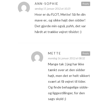
ANN-SOPHIE
Reply
søndag 15. januar 2012 at 10:25
Hvor er du FLOT, Mette! Så fin din
mave er.. og sikke højt den sidder!
Det gjorde min også, pyhh, det var
hårdt at trække vejret tilsidst :)
METTE
Reply
mandag 16. januar 2012 at 08:32
Mange tak :) jeg har ikke
tænkt over at den sidder
højt, men det er helt sikkert
svært at få vejret til tider.
Og finde behagelige sidde-
og liggestillinger, for den
sags skyld ;)