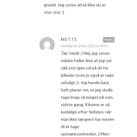
gravid. Jeg synes altså ikke du er
stor stor :)
METTE
Reply
mandag 16. januar 2012 at 08:51
Tak, Heidi :) Nej, jeg synes
måske heller ikke at jeg ser
såå stor igen ud på de he
billeder (som jo også er nøje
udvalgt ;). Jeg havde bare
haft planer om, at jeg skulle
tage knap så meget på som
sidste gang. Kiloene er så
kedelige efter fødslen, når
man ikke længere har maven
til at tage
opmærksomheden ;) Men