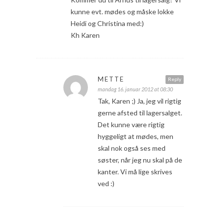
kunne evt. mødes og måske lokke
Heidi og Christina med:)
Kh Karen
METTE
Reply
mandag 16. januar 2012 at 08:30
Tak, Karen ;) Ja, jeg vil rigtig
gerne afsted til lagersalget.
Det kunne være rigtig
hyggeligt at mødes, men
skal nok også ses med
søster, når jeg nu skal på de
kanter. Vi må lige skrives
ved :)