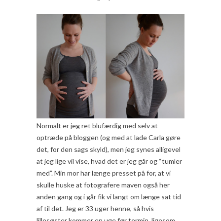
Normalt er jeg ret blufærdig med selv at
optræde på bloggen (og med at lade Carla gøre
det, for den sags skyld), men jeg synes alligevel
at jeg lige vil vise, hvad det er jeg går og “tumler
med”. Min mor har længe presset på for, at vi
skulle huske at fotografere maven også her
anden gang og i går fik vi langt om længe sat tid
af til det. Jeg er 33 uger henne, så hvis
lillesøster kommer en uge før termin, ligesom