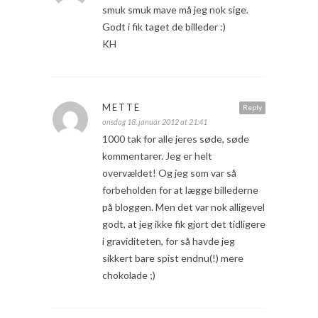
smuk smuk mave må jeg nok sige.
Godt i fik taget de billeder :)
KH
METTE
Reply
onsdag 18. januar 2012 at 21:41
1000 tak for alle jeres søde, søde
kommentarer. Jeg er helt
overvældet! Og jeg som var så
forbeholden for at lægge billederne
på bloggen. Men det var nok alligevel
godt, at jeg ikke fik gjort det tidligere
i graviditeten, for så havde jeg
sikkert bare spist endnu(!) mere
chokolade ;)