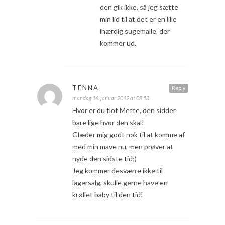
den gik ikke, så jeg sætte
min lid til at det er en lille
ihærdig sugemalle, der
kommer ud.
TENNA
Reply
mandag 16. januar 2012 at 08:53
Hvor er du flot Mette, den sidder
bare lige hvor den skal!
Glæder mig godt nok til at komme af
med min mave nu, men prøver at
nyde den sidste tid;)
Jeg kommer desværre ikke til
lagersalg, skulle gerne have en
krøllet baby til den tid!