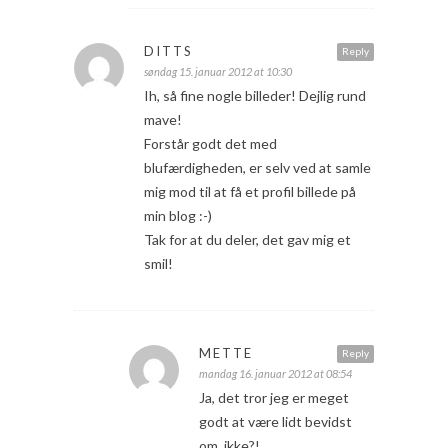
DITTS
Reply
søndag 15. januar 2012 at 10:30
Ih, så fine nogle billeder! Dejlig rund
mave!
Forstår godt det med
blufærdigheden, er selv ved at samle
mig mod til at få et profil billede på
min blog :-)
Tak for at du deler, det gav mig et
smil!
METTE
Reply
mandag 16. januar 2012 at 08:54
Ja, det tror jeg er meget
godt at være lidt bevidst
om, ikke?!