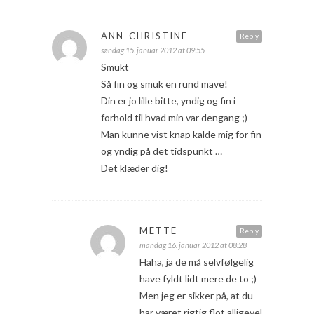
ANN-CHRISTINE
Reply
søndag 15. januar 2012 at 09:55
Smukt
Så fin og smuk en rund mave!
Din er jo lille bitte, yndig og fin i
forhold til hvad min var dengang ;)
Man kunne vist knap kalde mig for fin
og yndig på det tidspunkt …
Det klæder dig!
METTE
Reply
mandag 16. januar 2012 at 08:28
Haha, ja de må selvfølgelig
have fyldt lidt mere de to ;)
Men jeg er sikker på, at du
har været rigtig flot alligevel