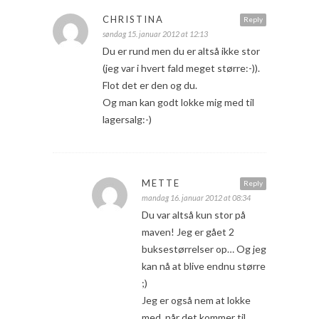
CHRISTINA
Reply
søndag 15. januar 2012 at 12:13
Du er rund men du er altså ikke stor
(jeg var i hvert fald meget større:-)).
Flot det er den og du.
Og man kan godt lokke mig med til
lagersalg:-)
METTE
Reply
mandag 16. januar 2012 at 08:34
Du var altså kun stor på
maven! Jeg er gået 2
buksestørrelser op… Og jeg
kan nå at blive endnu større
;)
Jeg er også nem at lokke
med, når det kommer til