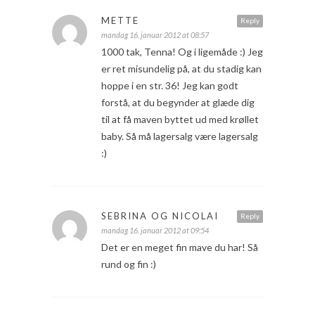
METTE
Reply
mandag 16. januar 2012 at 08:57
1000 tak, Tenna! Og i ligemåde :) Jeg
er ret misundelig på, at du stadig kan
hoppe i en str. 36! Jeg kan godt
forstå, at du begynder at glæde dig
til at få maven byttet ud med krøllet
baby. Så må lagersalg være lagersalg
:)
SEBRINA OG NICOLAI
Reply
mandag 16. januar 2012 at 09:54
Det er en meget fin mave du har! Så
rund og fin :)