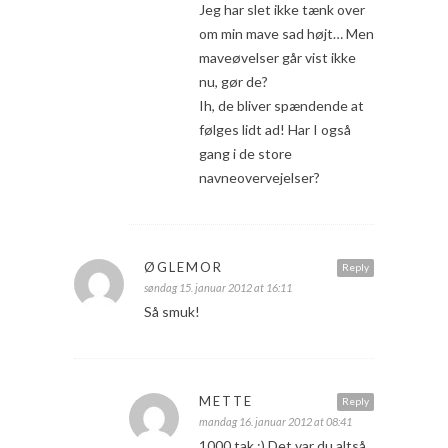
Jeg har slet ikke tænk over
om min mave sad højt… Men
maveøvelser går vist ikke
nu, gør de?
Ih, de bliver spændende at
følges lidt ad! Har I også
gang i de store
navneovervejelser?
ØGLEMOR
Reply
søndag 15. januar 2012 at 16:11
Så smuk!
METTE
Reply
mandag 16. januar 2012 at 08:41
1000 tak :) Det var du altså