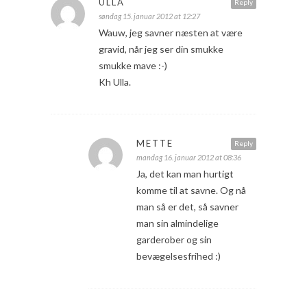
ULLA
Reply
søndag 15. januar 2012 at 12:27
Wauw, jeg savner næsten at være
gravid, når jeg ser din smukke
smukke mave :-)
Kh Ulla.
METTE
Reply
mandag 16. januar 2012 at 08:36
Ja, det kan man hurtigt
komme til at savne. Og nå
man så er det, så savner
man sin almindelige
garderober og sin
bevægelsesfrihed :)