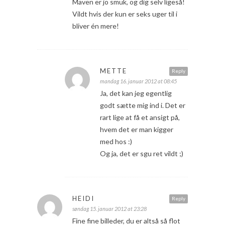
Maven er jo smuk, og dig selv ligeså!
Vildt hvis der kun er seks uger til i
bliver én mere!
METTE
Reply
mandag 16. januar 2012 at 08:45
Ja, det kan jeg egentlig
godt sætte mig ind i. Det er
rart lige at få et ansigt på,
hvem det er man kigger
med hos :)
Og ja, det er sgu ret vildt ;)
HEIDI
Reply
søndag 15. januar 2012 at 23:28
Fine fine billeder, du er altså så flot