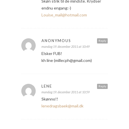
Skøn strik til de mindste. Krydser
endnu engang:-)
Louise_mail@hotmail.com
ANONYMOUS
Reply
mandag 19. december 2011 at 10:49
Elsker FUB!
kh line (millecph@gmail.com)
LENE
Reply
mandag 19. december 2011 at 10:59
Skønno!!
lenedragsbaek@mail.dk