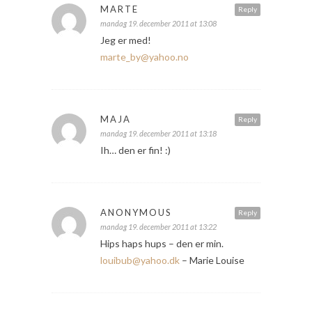
MARTE
Reply
mandag 19. december 2011 at 13:08
Jeg er med!
marte_by@yahoo.no
MAJA
Reply
mandag 19. december 2011 at 13:18
Ih… den er fin! :)
ANONYMOUS
Reply
mandag 19. december 2011 at 13:22
Hips haps hups – den er min.
louibub@yahoo.dk
– Marie Louise