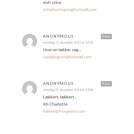
mvh stine
stinehartmann@hotmail.com
ANONYMOUS
Reply
mandag 19. december 2011 at 12:44
Hvor en lækker sag…
tanjabagner@hotmail.com
ANONYMOUS
Reply
mandag 19. december 2011 at 13:06
Lækkert, lækkert..
Kh Charlotte
folmer@Posgaard.com