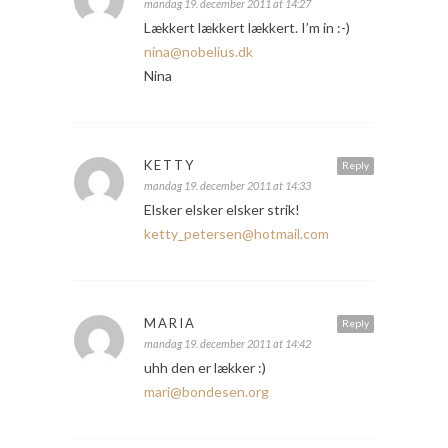
mandag 19. december 2011 at 14:27
Lækkert lækkert lækkert. I’m in :-)
nina@nobelius.dk
Nina
KETTY
Reply
mandag 19. december 2011 at 14:33
Elsker elsker elsker strik!
ketty_petersen@hotmail.com
MARIA
Reply
mandag 19. december 2011 at 14:42
uhh den er lækker :)
mari@bondesen.org