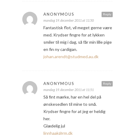
ANONYMOUS
Reply
mandag 19. december 2011 at 11:50
Fantastisk flot, vil meget gerne være
med. Krydser fingre for at lykken
smiler til mig i dag, så får min lille pige
en fin ny cardigan.
johan.arendt@studmed.au.dk
ANONYMOUS
Reply
mandag 19. december 2011 at 11:51
Så fint mærke, har en hel del på
ønskesedlen til mine to små.
Krydser fingre for at jeg er heldig
her.
Glædelig jul
linnhaak@rm.dk