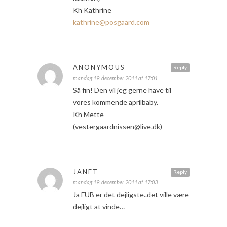
Kh Kathrine
kathrine@posgaard.com
ANONYMOUS
Reply
mandag 19. december 2011 at 17:01
Så fin! Den vil jeg gerne have til
vores kommende aprilbaby.
Kh Mette
(vestergaardnissen@live.dk)
JANET
Reply
mandag 19. december 2011 at 17:03
Ja FUB er det dejligste..det ville være
dejligt at vinde…