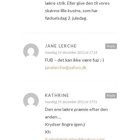
lækre strik. Eller give den til vores
skønne lille kusine, som har
fødselsdag 2. juledag.
JANE LERCHE
Reply
mandag 19. december 2011 at 17:14
FUB – det kan ikke være fup ;-)
janelerche@yahoo.dk
KATHRINE
Reply
mandag 19. december 2011 at 17:51
Den ene lækre præmie efter den
anden….
Krydser fingre igen;)
Kh
Kathrineiskotland@yahoo.com