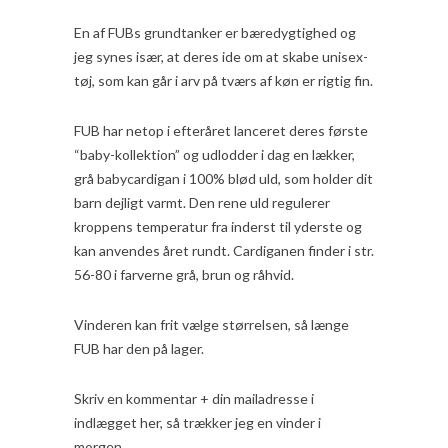
En af FUBs grundtanker er bæredygtighed og
jeg synes især, at deres ide om at skabe unisex-
tøj, som kan går i arv på tværs af køn er rigtig fin.
FUB har netop i efteråret lanceret deres første
“baby-kollektion” og udlodder i dag en lækker,
grå babycardigan i 100% blød uld, som holder dit
barn dejligt varmt. Den rene uld regulerer
kroppens temperatur fra inderst til yderste og
kan anvendes året rundt. Cardiganen finder i str.
56-80 i farverne grå, brun og råhvid.
Vinderen kan frit vælge størrelsen, så længe
FUB har den på lager.
Skriv en kommentar + din mailadresse i
indlægget her, så trækker jeg en vinder i
morgen.