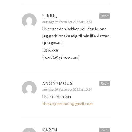
RIKKE_
Reply
mandag 19. december 2011 at 10:13
Hvor ser den lækker ud.. den kunne
jeg godt ønske mig til min lille datter
i julegave :)
:0) Rikke
(roxi80@yahoo.com)
ANONYMOUS
Reply
mandag 19. december 2011 at 10:14
Hvor er den kær
thea.bjoernholt@gmail.com
KAREN
Reply