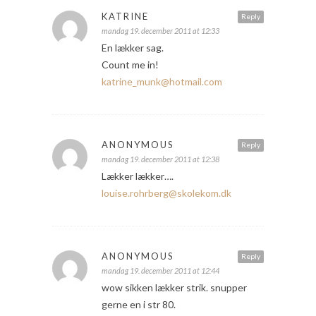
KATRINE
Reply
mandag 19. december 2011 at 12:33
En lækker sag.
Count me in!
katrine_munk@hotmail.com
ANONYMOUS
Reply
mandag 19. december 2011 at 12:38
Lækker lækker….
louise.rohrberg@skolekom.dk
ANONYMOUS
Reply
mandag 19. december 2011 at 12:44
wow sikken lækker strik. snupper
gerne en i str 80.