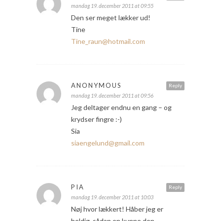
mandag 19. december 2011 at 09:55
Den ser meget lækker ud!
Tine
Tine_raun@hotmail.com
ANONYMOUS
Reply
mandag 19. december 2011 at 09:56
Jeg deltager endnu en gang – og
krydser fingre :-)
Sia
siaengelund@gmail.com
PIA
Reply
mandag 19. december 2011 at 10:03
Nøj hvor lækkert! Håber jeg er
heldig, sådan en kunne den