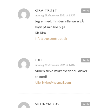
KIRA TRUST
Reply
mandag 19. december 2011 at 13:55
Jeg er med. Ihh den ville være SÅ
skøn på min lille pige.
Kh Kira
info@trustogtrust.dk
JULIE
Reply
mandag 19. december 2011 at 14:09
Armen sikke lækkerheder du disker
op med!
julie_lykke@hotmail.com
ANONYMOUS
Reply