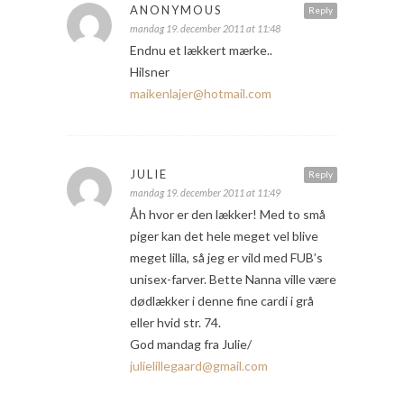
ANONYMOUS
Reply
mandag 19. december 2011 at 11:48
Endnu et lækkert mærke..
Hilsner
maikenlajer@hotmail.com
JULIE
Reply
mandag 19. december 2011 at 11:49
Åh hvor er den lækker! Med to små
piger kan det hele meget vel blive
meget lilla, så jeg er vild med FUB’s
unisex-farver. Bette Nanna ville være
dødlækker i denne fine cardi i grå
eller hvid str. 74.
God mandag fra Julie/
julielillegaard@gmail.com