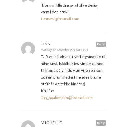
Tror min lille dreng vil blive dejlig
varm i den strik;)
tennaw@hotmail.com
LINN
Reply
mandag 19. december 2011 at 11:31
FUB er mit absolut yndlingsmærke til
mine små, håååber jeg vinder denne
til Ingrid på 3 mdr. Hun ville se skøn
ud i en brun med alt hendes brune
strithår og tykke kinder :)
Kh Linn
linn_haakonsen@hotmail.com
MICHELLE
Reply