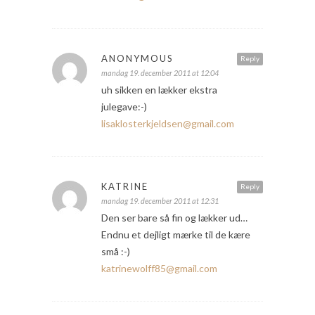
ANONYMOUS
Reply
mandag 19. december 2011 at 12:04
uh sikken en lækker ekstra
julegave:-)
lisaklosterkjeldsen@gmail.com
KATRINE
Reply
mandag 19. december 2011 at 12:31
Den ser bare så fin og lækker ud…
Endnu et dejligt mærke til de kære
små :-)
katrinewolff85@gmail.com