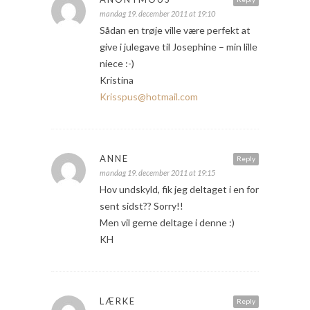
mandag 19. december 2011 at 19:10
Sådan en trøje ville være perfekt at
give i julegave til Josephine – min lille
niece :-)
Kristina
Krisspus@hotmail.com
ANNE
Reply
mandag 19. december 2011 at 19:15
Hov undskyld, fik jeg deltaget i en for
sent sidst?? Sorry!!
Men vil gerne deltage i denne :)
KH
LÆRKE
Reply