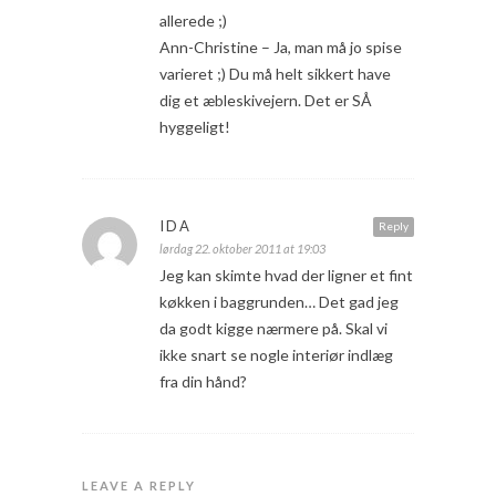
allerede ;)
Ann-Christine – Ja, man må jo spise
varieret ;) Du må helt sikkert have
dig et æbleskivejern. Det er SÅ
hyggeligt!
IDA
Reply
lørdag 22. oktober 2011 at 19:03
Jeg kan skimte hvad der ligner et fint
køkken i baggrunden… Det gad jeg
da godt kigge nærmere på. Skal vi
ikke snart se nogle interiør indlæg
fra din hånd?
LEAVE A REPLY