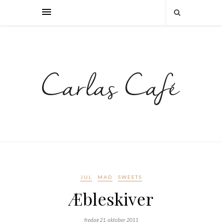
JUL
MAD
SWEETS
Æbleskiver
fredag 21. oktober 2011