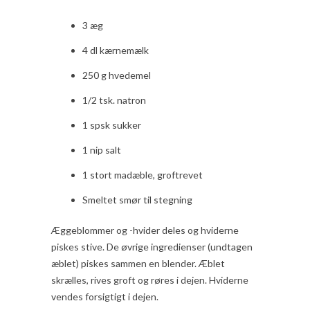
3 æg
4 dl kærnemælk
250 g hvedemel
1/2 tsk. natron
1 spsk sukker
1 nip salt
1 stort madæble, groftrevet
Smeltet smør til stegning
Æggeblommer og -hvider deles og hviderne
piskes stive. De øvrige ingredienser (undtagen
æblet) piskes sammen en blender. Æblet
skrælles, rives groft og røres i dejen. Hviderne
vendes forsigtigt i dejen.