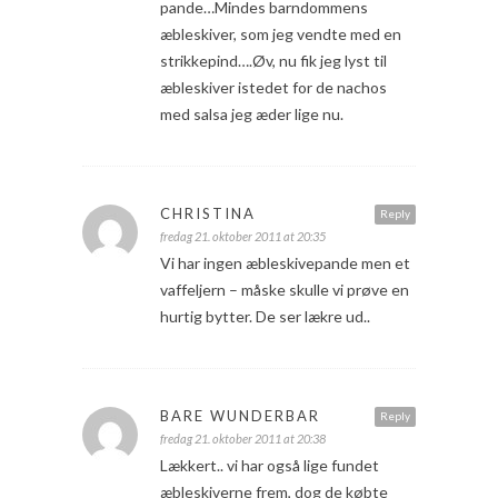
pande…Mindes barndommens
æbleskiver, som jeg vendte med en
strikkepind….Øv, nu fik jeg lyst til
æbleskiver istedet for de nachos
med salsa jeg æder lige nu.
CHRISTINA
Reply
fredag 21. oktober 2011 at 20:35
Vi har ingen æbleskivepande men et
vaffeljern – måske skulle vi prøve en
hurtig bytter. De ser lækre ud..
BARE WUNDERBAR
Reply
fredag 21. oktober 2011 at 20:38
Lækkert.. vi har også lige fundet
æbleskiverne frem, dog de købte