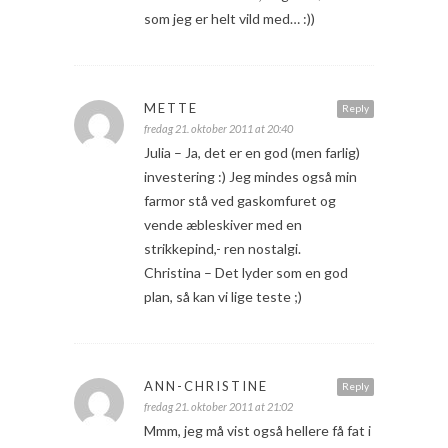
som jeg er helt vild med… :))
METTE
Reply
fredag 21. oktober 2011 at 20:40
Julia – Ja, det er en god (men farlig)
investering :) Jeg mindes også min
farmor stå ved gaskomfuret og
vende æbleskiver med en
strikkepind,- ren nostalgi.
Christina – Det lyder som en god
plan, så kan vi lige teste ;)
ANN-CHRISTINE
Reply
fredag 21. oktober 2011 at 21:02
Mmm, jeg må vist også hellere få fat i