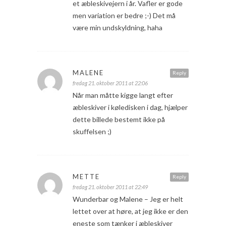
et æbleskivejern i år. Vafler er gode
men variation er bedre ;-) Det må
være min undskyldning, haha
MALENE
Reply
fredag 21. oktober 2011 at 22:06
Når man måtte kigge langt efter
æbleskiver i køledisken i dag, hjælper
dette billede bestemt ikke på
skuffelsen ;)
METTE
Reply
fredag 21. oktober 2011 at 22:49
Wunderbar og Malene – Jeg er helt
lettet over at høre, at jeg ikke er den
eneste som tænker i æbleskiver