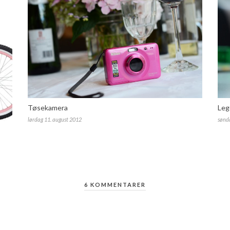
Tøsekamera
Leg
lørdag 11. august 2012
sønda
6 KOMMENTARER