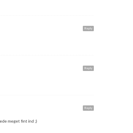
Reply
Reply
Reply
ede meget fint ind ;)