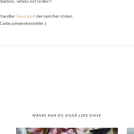
ktion, -whats not to like?!
orhandler
Geos bord
der matcher stolen.
 Carlas juleønskeseddel ;)
MÅSKE KAN DU OGSÅ LIDE DISSE