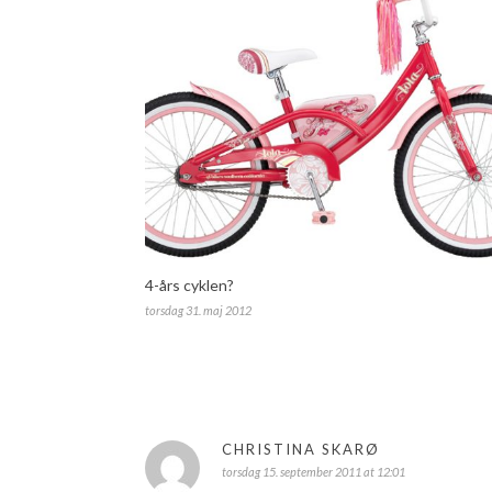
4-års cyklen?
torsdag 31. maj 2012
CHRISTINA SKARØ
torsdag 15. september 2011 at 12:01