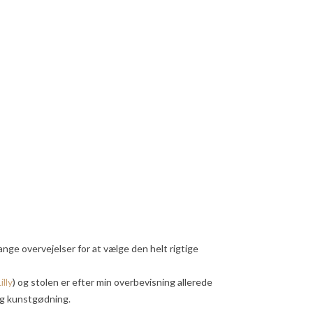
ange overvejelser for at vælge den helt rigtige
lly
) og stolen er efter min overbevisning allerede
og kunstgødning.