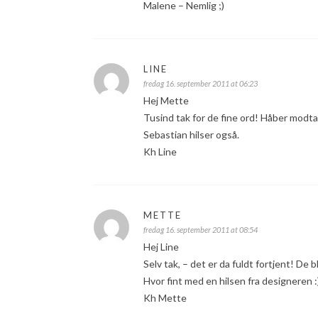
Malene – Nemlig ;)
LINE
fredag 16. september 2011 at 06:23
Hej Mette
Tusind tak for de fine ord! Håber modtag
Sebastian hilser også.
Kh Line
METTE
fredag 16. september 2011 at 08:54
Hej Line
Selv tak, – det er da fuldt fortjent! De b
Hvor fint med en hilsen fra designeren :
Kh Mette