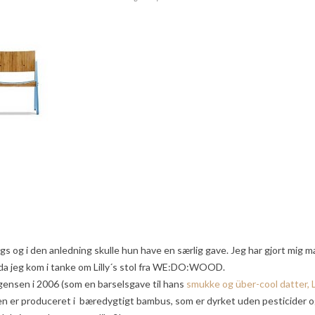
dags og i den anledning skulle hun have en særlig gave. Jeg har gjort mig m
l, da jeg kom i tanke om Lilly´s stol fra WE:DO:WOOD.
gensen i 2006 (som en barselsgave til hans
smukke og über-cool datter, Li
olen er produceret i bæredygtigt bambus, som er dyrket uden pesticider 