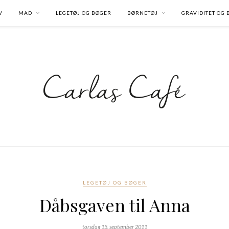
V
MAD
LEGETØJ OG BØGER
BØRNETØJ
GRAVIDITET OG
LEGETØJ OG BØGER
Dåbsgaven til Anna
torsdag 15. september 2011