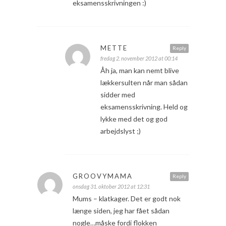
eksamensskrivningen :)
METTE
Reply
fredag 2. november 2012 at 00:14
Åh ja, man kan nemt blive
lækkersulten når man sådan
sidder med
eksamensskrivning. Held og
lykke med det og god
arbejdslyst ;)
GROOVYMAMA
Reply
onsdag 31. oktober 2012 at 12:31
Mums – klatkager. Det er godt nok
længe siden, jeg har fået sådan
nogle…måske fordi flokken