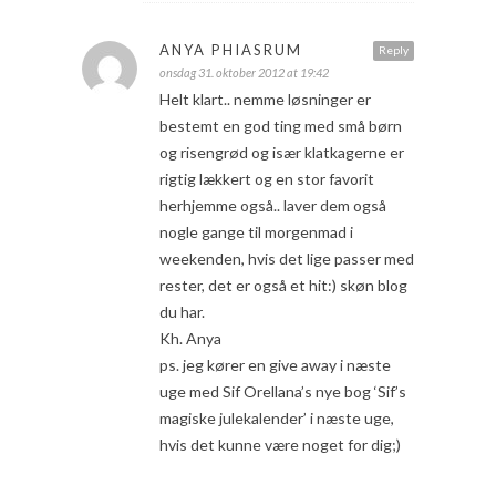
ANYA PHIASRUM
Reply
onsdag 31. oktober 2012 at 19:42
Helt klart.. nemme løsninger er
bestemt en god ting med små børn
og risengrød og især klatkagerne er
rigtig lækkert og en stor favorit
herhjemme også.. laver dem også
nogle gange til morgenmad i
weekenden, hvis det lige passer med
rester, det er også et hit:) skøn blog
du har.
Kh. Anya
ps. jeg kører en give away i næste
uge med Sif Orellana’s nye bog ‘Sif’s
magiske julekalender’ i næste uge,
hvis det kunne være noget for dig;)