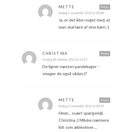
METTE
Reply
fredag 2. november 2012 at 00:08
Ja, er det ikke noget med, at
man skal lære af sine børn :)
CHRISTINA
Reply
tirsdag 30. oktober 2012 at 21:57
De ligner næsten pandekager –
smager de også sådan:)?
METTE
Reply
fredag 2. november 2012 at 00:10
Hmm… svært spørgsmål,
Christina ;) Måske nærmere
lidt som æbleskiver…