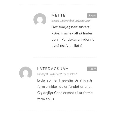
METTE
Reply
fredag 2. november 2012 at 00:07
Det skal jeg helt sikkert
gøre. Hvis jeg altså finder
den ;) Pandekager lyder nu
også rigtig dejligt :)
HVERDAGS JAM
Reply
tirsdag 30. oktober 2012 at 21:57
Lyder som en hyggelig løsning, når
formlen ikke lige er fundet endnu.
Og dejligt Carla er med til at forme
formlen :-)