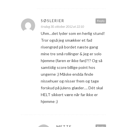
SØSLERIER
Reply
tirsdag 30. oktober 2012 at 22:10
Uhm…det lyder som en herlig stund!
Tror også jeg smækker et fad
risengrød på bordet næste gang
mine tre små rollinger & jeg er solo
hjemme (faren er ikke fan)?!? Og så
samtidig score billige point hos
ungerne ;) Måske endda finde
nissehuer og nisser frem og tage
forskud på julens glæder…. Dét skal
HELT sikkert være når far ikke er
hjemme ;)
METTE
Reply