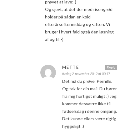
prøvet at lave:-)
Og sjovt, at det der med risengrød
holder på sådan en kold
efterårseftermiddag og -aften. Vi
bruger i hvert fald også den løsning
af og til:-)
METTE
Reply
fredag 2. november 2012 at 00:17
Det må du prøve, Pernille.
Og tak for din mail. Du hører
fra mig hurtigst muligt :) Jeg
kommer desværre ikke til
fødselsdag i denne omgang.
Det kunne ellers være rigtig
hyggeligt :)