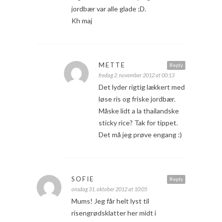
jordbær var alle glade ;D.
Kh maj
METTE
Reply
fredag 2. november 2012 at 00:13
Det lyder rigtig lækkert med
løse ris og friske jordbær.
Måske lidt a la thailandske
sticky rice? Tak for tippet.
Det må jeg prøve engang :)
SOFIE
Reply
onsdag 31. oktober 2012 at 10:05
Mums! Jeg får helt lyst til
risengrødsklatter her midt i