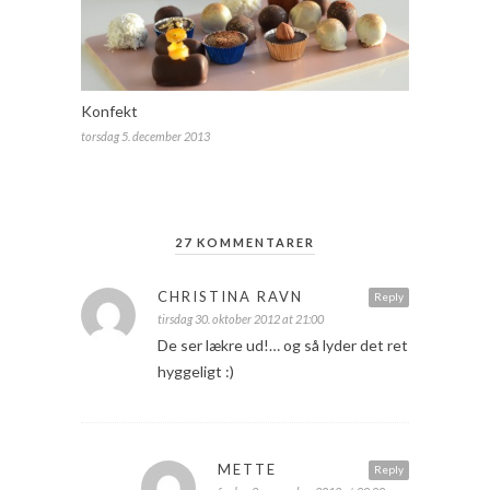
Konfekt
torsdag 5. december 2013
27 KOMMENTARER
CHRISTINA RAVN
Reply
tirsdag 30. oktober 2012 at 21:00
De ser lækre ud!… og så lyder det ret
hyggeligt :)
METTE
Reply