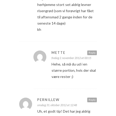
herhjemme stort set aldrig levner
risengrød (som vi forøvrigt har fået
til aftensmad 2 gange inden for de
seneste 14 dage)
kh
METTE
Reply
fredag 2. november 2012 at 00:15
Hehe, så må du ud i en
større portion, hvis der skal
være rester ;)
PERNILLEW
Reply
onsdag 31. oktober 2012 at 12:48
Uh, et godt tip! Det har jeg aldrig