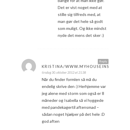
bange for at man ikke gør.
Det er vist noget med at
stille sig tilfreds med, at
man gør det hele så godt
som muligt. Og ikke mindst
nyde det mens det sker :)
Reply
KRISTINA/WWW.MYHOUSEINS.BLOGSP
tirsdag 30. oktober 2012 at 21:38
Når du finder formlen så må du
endelig skrive den :) Herhjemme var
jeg alene med storm som også er 8
måneder og Isabella så vi hyggede
med pandekagertil aftensmad –
sådan noget hjælper på det hele :D
god aften