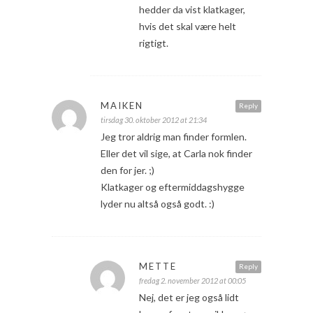
hedder da vist klatkager,
hvis det skal være helt
rigtigt.
MAIKEN
Reply
tirsdag 30. oktober 2012 at 21:34
Jeg tror aldrig man finder formlen.
Eller det vil sige, at Carla nok finder
den for jer. ;)
Klatkager og eftermiddagshygge
lyder nu altså også godt. :)
METTE
Reply
fredag 2. november 2012 at 00:05
Nej, det er jeg også lidt