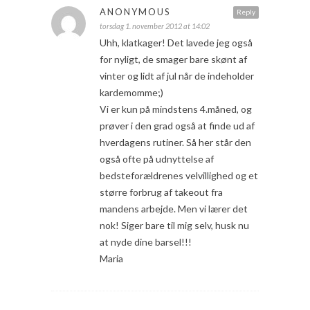
ANONYMOUS
Reply
torsdag 1. november 2012 at 14:02
Uhh, klatkager! Det lavede jeg også
for nyligt, de smager bare skønt af
vinter og lidt af jul når de indeholder
kardemomme;)
Vi er kun på mindstens 4.måned, og
prøver i den grad også at finde ud af
hverdagens rutiner. Så her står den
også ofte på udnyttelse af
bedsteforældrenes velvillighed og et
større forbrug af takeout fra
mandens arbejde. Men vi lærer det
nok! Siger bare til mig selv, husk nu
at nyde dine barsel!!!
Maria