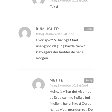
fredag 2. november 2012 at 00:00
Tak :)
RUMLIGHED
Reply
tirsdag 30. oktober 2012 at 21:16
Hvor sjovt! Vi har også fået
risengrød idag- og havde tænkt
klatkager ( der hedder de her ) i
morgen.
METTE
Reply
fredag 2. november 2012 at 00:03
Hehe, ja vi har det vist med
at få de samme indfald ind
imellem, har vi ikke ;) Og du
har da vist i grunden ret. De