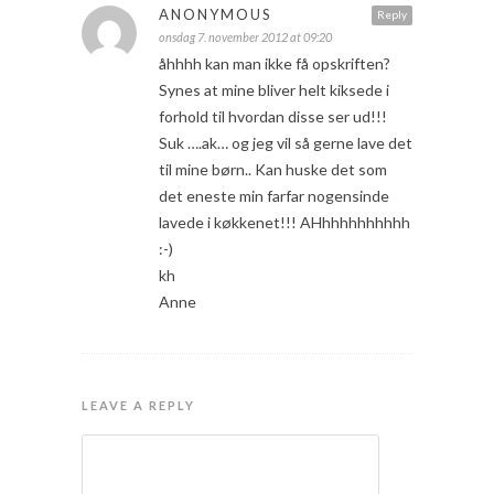
ANONYMOUS
Reply
onsdag 7. november 2012 at 09:20
åhhhh kan man ikke få opskriften?
Synes at mine bliver helt kiksede i
forhold til hvordan disse ser ud!!!
Suk ….ak… og jeg vil så gerne lave det
til mine børn.. Kan huske det som
det eneste min farfar nogensinde
lavede i køkkenet!!! AHhhhhhhhhhh
:-)
kh
Anne
LEAVE A REPLY