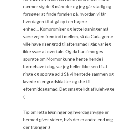
nærmer sig de 8 måneder og jeg går stadig og
forsøger at finde formlen på, hvordan vi får
hverdagen til at gå op i en højere
enhed… Kompromiser og lette løsninger må
være vejen frem ind i mellem, så da Carla gerne
ville have risengrød til aftensmad i går, var jeg
ikke svær at overtale. Og da hun i morges
spurgte om Mormor kunne hente hende i
børnehave i dag, var jeg heller ikke sen til at
ringe og spørge ad ;) Så vi hentede sammen og
lavede risengrødsklatter og the til
eftermiddagsmad. Det smagte lidt af julehygge
:)
Tip om lette løsninger og hverdagshygge er
hermed givet videre, hvis der er andre end mig
der trænger ;)