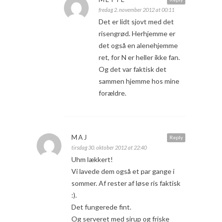
fredag 2. november 2012 at 00:11
Det er lidt sjovt med det
risengrød. Herhjemme er
det også en alenehjemme
ret, for N er heller ikke fan.
Og det var faktisk det
sammen hjemme hos mine
forældre.
MAJ
Reply
tirsdag 30. oktober 2012 at 22:40
Uhm lækkert!
Vi lavede dem også et par gange i
sommer. Af rester af løse ris faktisk
:).
Det fungerede fint.
Og serveret med sirup og friske