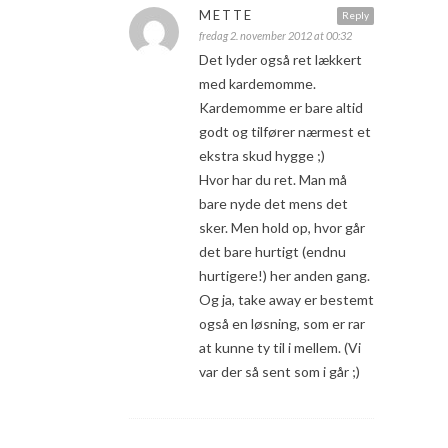
METTE
Reply
fredag 2. november 2012 at 00:32
Det lyder også ret lækkert
med kardemomme.
Kardemomme er bare altid
godt og tilfører nærmest et
ekstra skud hygge ;)
Hvor har du ret. Man må
bare nyde det mens det
sker. Men hold op, hvor går
det bare hurtigt (endnu
hurtigere!) her anden gang.
Og ja, take away er bestemt
også en løsning, som er rar
at kunne ty til i mellem. (Vi
var der så sent som i går ;)