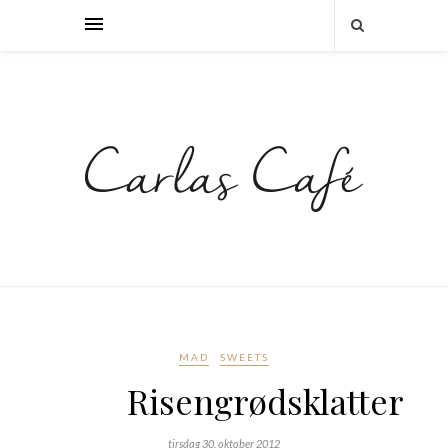
MAD
SWEETS
Risengrødsklatter
tirsdag 30. oktober 2012