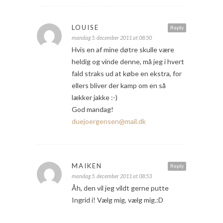
LOUISE
Reply
mandag 5. december 2011 at 08:50
Hvis en af mine døtre skulle være
heldig og vinde denne, må jeg i hvert
fald straks ud at købe en ekstra, for
ellers bliver der kamp om en så
lækker jakke :-)
God mandag!
duejoergensen@mail.dk
MAIKEN
Reply
mandag 5. december 2011 at 08:53
Åh, den vil jeg vildt gerne putte
Ingrid i! Vælg mig, vælg mig.:D