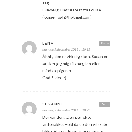
sag.
Glædelig juletræsfest fra Louise
(louise_fogh@hotmail.com)
LENA
Reply
mandag 5. december 2011 at 10:13
Åhhh, den er virkelig skøn. Sådan en
ønsker jeg mig til knægten eller
mindstepigen :)
God 5. dec. :)
SUSANNE
Reply
mandag 5. december 2011 at 10:22
Der var den…Den perfekte
vinterjakke. Hold da op den vil skabe
lykke. Har en dreng som er meget