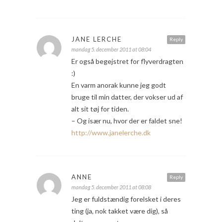
JANE LERCHE
Reply
mandag 5. december 2011 at 08:04
Er også begejstret for flyverdragten
:)
En varm anorak kunne jeg godt
bruge til min datter, der vokser ud af
alt sit tøj for tiden.
– Og især nu, hvor der er faldet sne!
http://www.janelerche.dk
ANNE
Reply
mandag 5. december 2011 at 08:08
Jeg er fuldstændig forelsket i deres
ting (ja, nok takket være dig), så