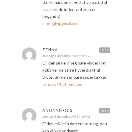
da lillemanden er ved at vokse ud af
sin allerede inden vinteren er
begyndt:)
leneegly@gmail.com
TENNA
Reply
mandag 5. december 2011 at 09:36
Eii, den jakke vil jeg bare vinde! Har
købt ver de terre flyverdragt til
Dicte i år- den er bare super lækker!
tennaw@hotmail.com
ANONYMOUS
Reply
mandag 5. december 2011 at 09:43
Ej den må i min datters retning, den
kan vi ikke undvære.