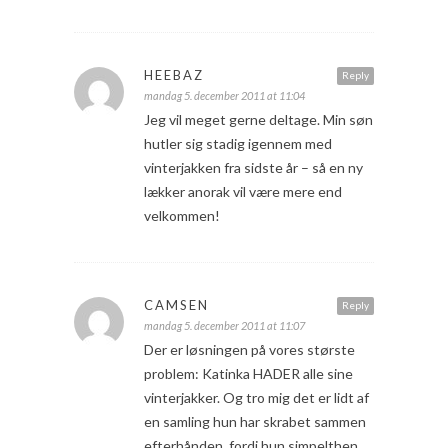
HEEBAZ
Reply
mandag 5. december 2011 at 11:04
Jeg vil meget gerne deltage. Min søn
hutler sig stadig igennem med
vinterjakken fra sidste år – så en ny
lækker anorak vil være mere end
velkommen!
CAMSEN
Reply
mandag 5. december 2011 at 11:07
Der er løsningen på vores største
problem: Katinka HADER alle sine
vinterjakker. Og tro mig det er lidt af
en samling hun har skrabet sammen
efterhånden, fordi hun simpelthen