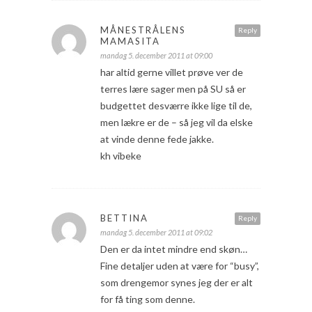
MÅNESTRÅLENS
Reply
MAMASITA
mandag 5. december 2011 at 09:00
har altid gerne villet prøve ver de
terres lære sager men på SU så er
budgettet desværre ikke lige til de,
men lækre er de – så jeg vil da elske
at vinde denne fede jakke.
kh vibeke
BETTINA
Reply
mandag 5. december 2011 at 09:02
Den er da intet mindre end skøn…
Fine detaljer uden at være for “busy”,
som drengemor synes jeg der er alt
for få ting som denne.