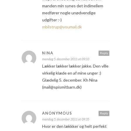
manden min synes det indimellem
medfører nogle unødvendige
udgifter :-)
mbilstrup@youmail.dk
NINA
Reply
mandag 5. december 2011 at 09:33
Lækker lækker lækker jakke. Den ville
virkelig klæde en af mine unger :)
Glædelig 5. december. Kh Nina
(mail@spismitbarn.dk)
ANONYMOUS
Reply
mandag 5. december 2011 at 09:35
Hvor er den lækkker og helt perfekt