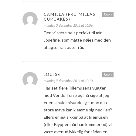
CAMILLA (FRU MILLAS
Reply
CUPCAKES)
mandag 5. december 2011 at 10:06
Den vil være helt perfekt til min
Josefine, som måtte nøjes med den
aflagte fra søster i år.
LOUISE
Reply
mandag 5. december 2011 at 10:10
Har set flere i lillemusens vugger
med Ver de Terre og må sige at jeg
er en smule misundelig – mon min
store mave kan klemme sig ned i en?
Ellers er jeg sikker på at lillemusen
(eller Blyppen når han kommer ud) vil
være ovenud lykkelig for sådan en