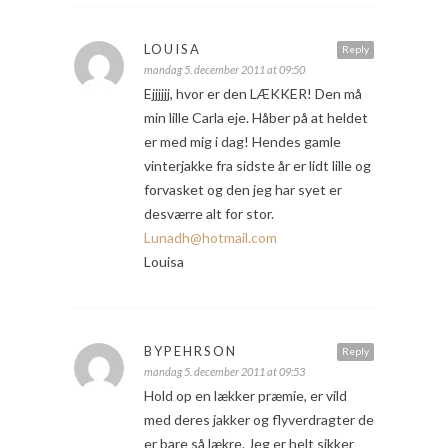
LOUISA
Reply
mandag 5. december 2011 at 09:50
Ejjjjjj, hvor er den LÆKKER! Den må
min lille Carla eje. Håber på at heldet
er med mig i dag! Hendes gamle
vinterjakke fra sidste år er lidt lille og
forvasket og den jeg har syet er
desværre alt for stor.
Lunadh@hotmail.com
Louisa
BYPEHRSON
Reply
mandag 5. december 2011 at 09:53
Hold op en lækker præmie, er vild
med deres jakker og flyverdragter de
er bare så lækre. Jeg er helt sikker