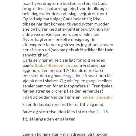
Især flyverdragterne bestod testen, da Carla
brugte dem i natur-dagpleje, hvor de tilbragte
hele dage udendørs i alt slags vejr, året rundt.
Og lad mig bare sige; Carla holder sig ikke
tilbage når det kommer til vandpytter, mudder,
sne og kurren ned af skrænter osv. Og hun har
aldrig været våd igennem. Jeg er vild med
flyverdragternes enkelte design og de
afdæmpede farver og så synes jeg at pelskraven
ser så skøn ud (selvom pels altid stikker lidt i min
samvittighed).
Carla selv har et helt særligt forhold hendes
gamle
(baby-)fleecedragt
,
som vi stadig har
liggende. Den er i str. 12-18 mdr. men Carla
eeelsker den og maser sig i den så snart hun får
øje på den i skabet. Og når jeg en gang i mellem
samler sammen for at fotografere til Trendsales,
får jeg strenge ordrer på at den er hendes!
I dag udlodder Ver de Terre en
lækker anorak
i
kalenderkonkurrencen. Der er frit valg med
farve og størrelse (den fåes i størrelse 2 – 16
år), så længe den er på lager.
Læg en kommentar + mailadresse. Så trækker