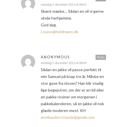
mandag 5. december 2011 at 08:41
Skønt mærke… Sådan en vil vi gerne
vinde herhjemme.
God dag.
Louise@heldmann.dk
ANONYMOUS
Reply
mandag 5. december 2011 at 08:49
Sådan en jakke vil passe perfekt til
min Samuel på knap tre år. Måske en
stor gave fra nissen? Han blir stadig
lige begejstret, om der er en bil eller
en pakke rosiner om morgenen i
pakkekalenderen, så en jakke vil nok
glæde moderen mest. KH
annikayderstraede@gmail.com