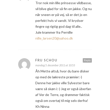
Tror nok min lille prinsesse vildbasse,
vil blive glad for så fin en jakke. Og nu
når sneen er på vej, så er det jo en
perfekt hvis vi vandt. Vi krydser
fingre og rigtig god dag til alle..
Jule krammer fra Pernille
nille_larsen20@yahoo.dk
FRU SCHOU
Reply
mandag 5. december 2011 at 10:53
Åh Mette altså, hvor du bare disker
op med de lækreste præmier:-)
Denne her jakke ville Sylvester bare
være så skøn i:-) Jeg er også überfan
af Ver de Terre, og drømmer faktisk
også om overtøj til mig selv derfra!
Kh Ninna