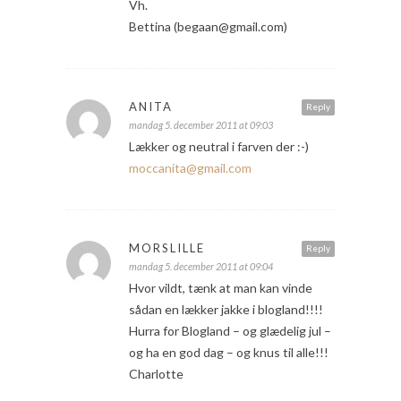
Vh.
Bettina (begaan@gmail.com)
ANITA
Reply
mandag 5. december 2011 at 09:03
Lækker og neutral i farven der :-)
moccanita@gmail.com
MORSLILLE
Reply
mandag 5. december 2011 at 09:04
Hvor vildt, tænk at man kan vinde
sådan en lækker jakke i blogland!!!!
Hurra for Blogland – og glædelig jul –
og ha en god dag – og knus til alle!!!
Charlotte