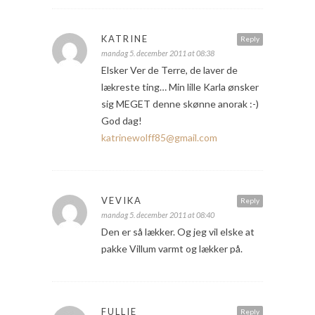
KATRINE
Reply
mandag 5. december 2011 at 08:38
Elsker Ver de Terre, de laver de
lækreste ting… Min lille Karla ønsker
sig MEGET denne skønne anorak :-)
God dag!
katrinewolff85@gmail.com
VEVIKA
Reply
mandag 5. december 2011 at 08:40
Den er så lækker. Og jeg vil elske at
pakke Villum varmt og lækker på.
FULLIE
Reply