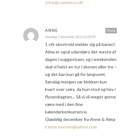
trine@commisso.dk
ANNE
Reply
mandag 5. december 2011 at 09:59
1 stk skovtrold melder sig på banen!
Alma er også udendørs det meste af
dagen i vuggestuen, og i weekenden
skal vi helst en tur i skoven eller tre –
og det kan kun gå for langsomt.
Søndag morgen var klokken kun
kvart over seks, da hun stod og hev i
flyverdragten… Så vi vil meget gerne
være med i den fine
kalenderkonkurrence.
Glædelig december fra Anne & Alma
/
anne.iversen@yahoo.com