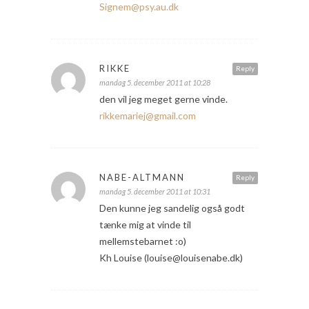
Signem@psy.au.dk
RIKKE
Reply
mandag 5. december 2011 at 10:28
den vil jeg meget gerne vinde.
rikkemariej@gmail.com
NABE-ALTMANN
Reply
mandag 5. december 2011 at 10:31
Den kunne jeg sandelig også godt
tænke mig at vinde til
mellemstebarnet :o)
Kh Louise (louise@louisenabe.dk)