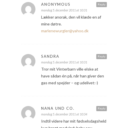
ANONYMOUS
Reply
mandag 5. december 2011 at 10:31
Lækker anorak, den vil klæde en af
mine døtre.
marlenewurgler@yahoo.dk
SANDRA
Reply
mandag 5. december 2011 at 10:31
Tror mit Vinterbarn ville elske at
have sådan én på, når han giver den
gas med spejder – og udelivet:-)
NANA UND CO.
Reply
mandag 5. december 2011 at 10:34
Indtil videre har mit fødselsdagsheld
kun bragt medvind; baby sov