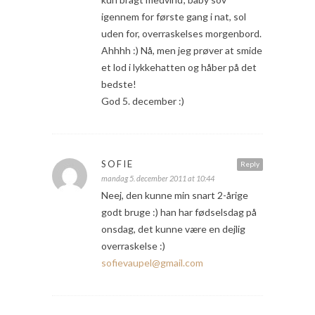
igennem for første gang i nat, sol
uden for, overraskelses morgenbord.
Ahhhh :) Nå, men jeg prøver at smide
et lod i lykkehatten og håber på det
bedste!
God 5. december :)
SOFIE
Reply
mandag 5. december 2011 at 10:44
Neej, den kunne min snart 2-årige
godt bruge :) han har fødselsdag på
onsdag, det kunne være en dejlig
overraskelse :)
sofievaupel@gmail.com