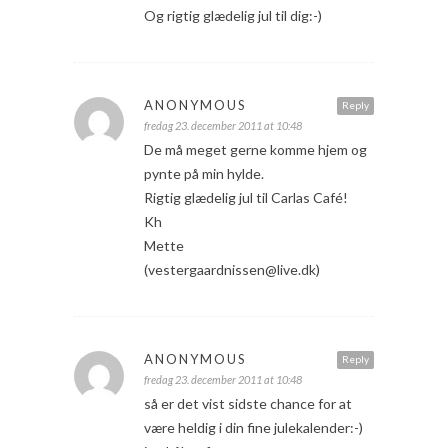
Og rigtig glædelig jul til dig:-)
ANONYMOUS
Reply
fredag 23. december 2011 at 10:48
De må meget gerne komme hjem og
pynte på min hylde.
Rigtig glædelig jul til Carlas Café!
Kh
Mette
(vestergaardnissen@live.dk)
ANONYMOUS
Reply
fredag 23. december 2011 at 10:48
så er det vist sidste chance for at
være heldig i din fine julekalender:-)