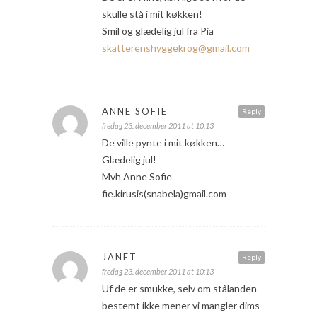
skulle stå i mit køkken!
Smil og glædelig jul fra Pia
skatterenshyggekrog@gmail.com
ANNE SOFIE
Reply
fredag 23. december 2011 at 10:13
De ville pynte i mit køkken…
Glædelig jul!
Mvh Anne Sofie
fie.kirusis(snabela)gmail.com
JANET
Reply
fredag 23. december 2011 at 10:13
Uf de er smukke, selv om stålanden
bestemt ikke mener vi mangler dims