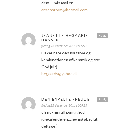
dem…. min mail er
arnenstrom@hotmail.com
JEANETTE HEGAARD
Reply
HANSEN
fredag 23. december 2011 at 09:22
Elsker bare den blå farve og
kombinationen af keramik og træ.
God jul :)
hegaards@yahoo.dk
DEN ENKELTE FREUDE
Reply
fredag 23. december 2011 at 09:25
oh no- min afhængighed i
julekalenderen….jeg må absolut
deltage:)