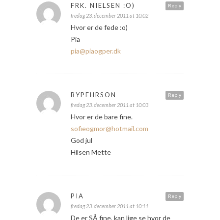
FRK. NIELSEN :O)
Reply
fredag 23. december 2011 at 10:02
Hvor er de fede :o)
Pia
pia@piaogper.dk
BYPEHRSON
Reply
fredag 23. december 2011 at 10:03
Hvor er de bare fine.
sofieogmor@hotmail.com
God jul
Hilsen Mette
PIA
Reply
fredag 23. december 2011 at 10:11
De er SÅ fine, kan lige se hvor de