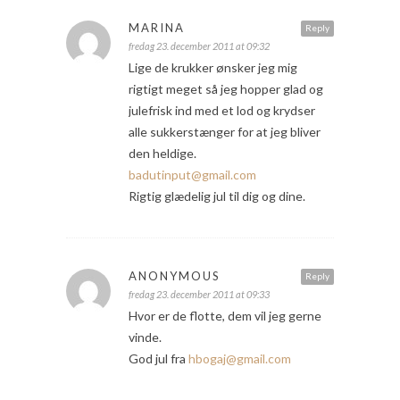
MARINA
Reply
fredag 23. december 2011 at 09:32
Lige de krukker ønsker jeg mig
rigtigt meget så jeg hopper glad og
julefrisk ind med et lod og krydser
alle sukkerstænger for at jeg bliver
den heldige.
badutinput@gmail.com
Rigtig glædelig jul til dig og dine.
ANONYMOUS
Reply
fredag 23. december 2011 at 09:33
Hvor er de flotte, dem vil jeg gerne
vinde.
God jul fra
hbogaj@gmail.com