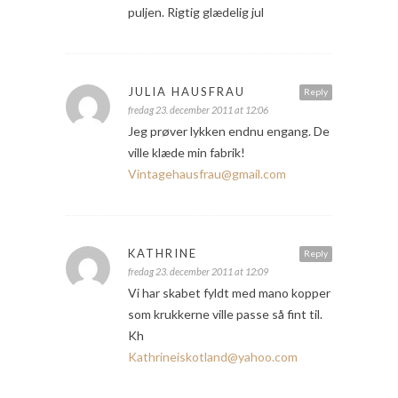
puljen. Rigtig glædelig jul
JULIA HAUSFRAU
Reply
fredag 23. december 2011 at 12:06
Jeg prøver lykken endnu engang. De
ville klæde min fabrik!
Vintagehausfrau@gmail.com
KATHRINE
Reply
fredag 23. december 2011 at 12:09
Vi har skabet fyldt med mano kopper
som krukkerne ville passe så fint til.
Kh
Kathrineiskotland@yahoo.com