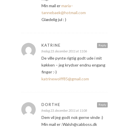
Min mail er
maria–
tannebaek@hotmail.com
Glædelig jul : )
KATRINE
Reply
fredag 23. december 2011 at 11:06
De ville pynte rigtig godt ude i mit
køkken – jeg krydser endnu engang
finger :-)
katrinewolff85@gmail.com
DORTHE
Reply
fredag 23. december 2011 at 11:08
Dem vil jeg godt nok gerne vinde :)
Min mail er :Walsh@cabboss.dk