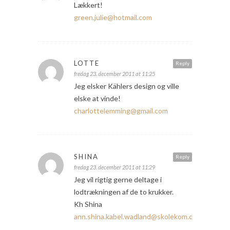
Lækkert!
green.julie@hotmail.com
LOTTE
Reply
fredag 23. december 2011 at 11:25
Jeg elsker Kählers design og ville
elske at vinde!
charlottelemming@gmail.com
SHINA
Reply
fredag 23. december 2011 at 11:29
Jeg vil rigtig gerne deltage i
lodtrækningen af de to krukker.
Kh Shina
ann.shina.kabel.wadland@skolekom.dk