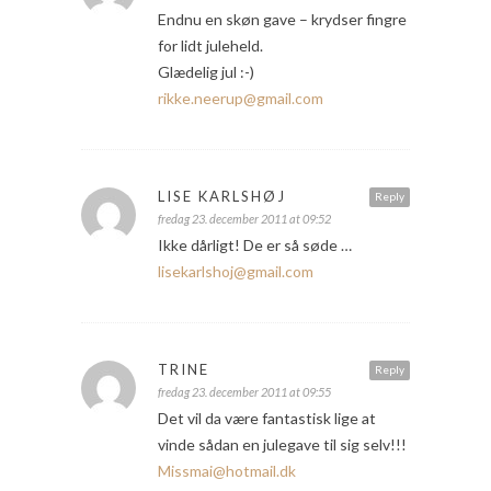
Endnu en skøn gave – krydser fingre
for lidt juleheld.
Glædelig jul :-)
rikke.neerup@gmail.com
LISE KARLSHØJ
Reply
fredag 23. december 2011 at 09:52
Ikke dårligt! De er så søde …
lisekarlshoj@gmail.com
TRINE
Reply
fredag 23. december 2011 at 09:55
Det vil da være fantastisk lige at
vinde sådan en julegave til sig selv!!!
Missmai@hotmail.dk