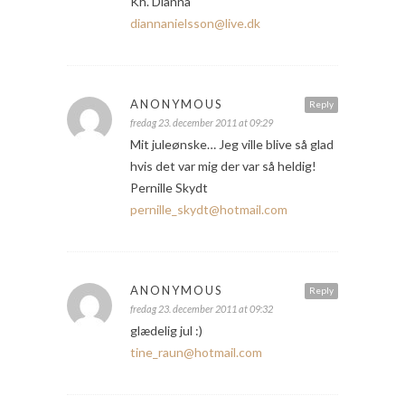
Kh. Dianna
diannanielsson@live.dk
ANONYMOUS
Reply
fredag 23. december 2011 at 09:29
Mit juleønske… Jeg ville blive så glad
hvis det var mig der var så heldig!
Pernille Skydt
pernille_skydt@hotmail.com
ANONYMOUS
Reply
fredag 23. december 2011 at 09:32
glædelig jul :)
tine_raun@hotmail.com