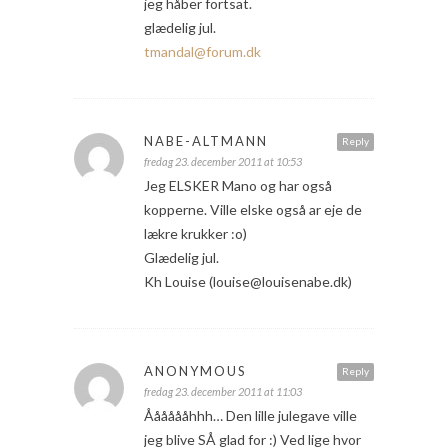
jeg håber fortsat.
glædelig jul.
tmandal@forum.dk
NABE-ALTMANN
Reply
fredag 23. december 2011 at 10:53
Jeg ELSKER Mano og har også
kopperne. Ville elske også ar eje de
lækre krukker :o)
Glædelig jul.
Kh Louise (louise@louisenabe.dk)
ANONYMOUS
Reply
fredag 23. december 2011 at 11:03
Ååååååhhh… Den lille julegave ville
jeg blive SÅ glad for :) Ved lige hvor