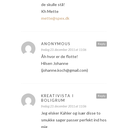
de skulle stå!
Kh Mette
mette@spex.dk
ANONYMOUS
Reply
fredag 23. december 2011 at 11:06
Åh hvor er de flotte!
Hilsen Johanne
(johanne.koch@gmail.com)
KREATIVISTA I
Reply
BOLIGRUM
fredag 23. december 2011 at 11:06
Jeg elsker Kähler og især disse to
smukke sager passer perfekt ind hos
mig.