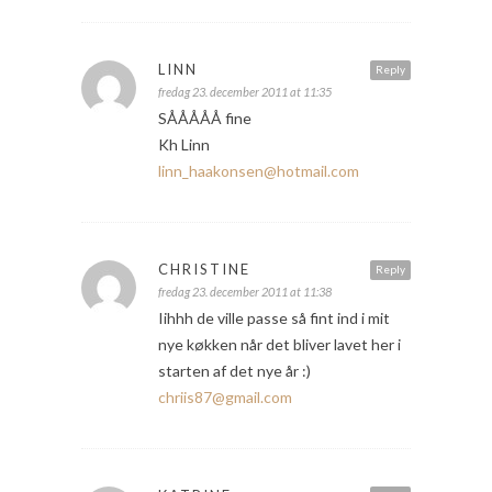
LINN
Reply
fredag 23. december 2011 at 11:35
SÅÅÅÅÅ fine
Kh Linn
linn_haakonsen@hotmail.com
CHRISTINE
Reply
fredag 23. december 2011 at 11:38
Iihhh de ville passe så fint ind i mit
nye køkken når det bliver lavet her i
starten af det nye år :)
chriis87@gmail.com