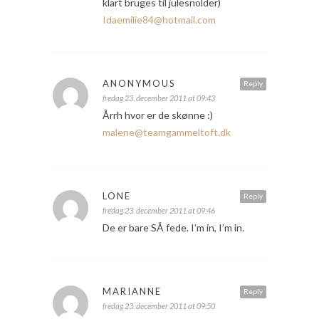
klart bruges til julesnolder)
Idaemilie84@hotmail.com
ANONYMOUS
Reply
fredag 23. december 2011 at 09:43
Årrh hvor er de skønne :)
malene@teamgammeltoft.dk
LONE
Reply
fredag 23. december 2011 at 09:46
De er bare SÅ fede. I’m in, I’m in.
MARIANNE
Reply
fredag 23. december 2011 at 09:50