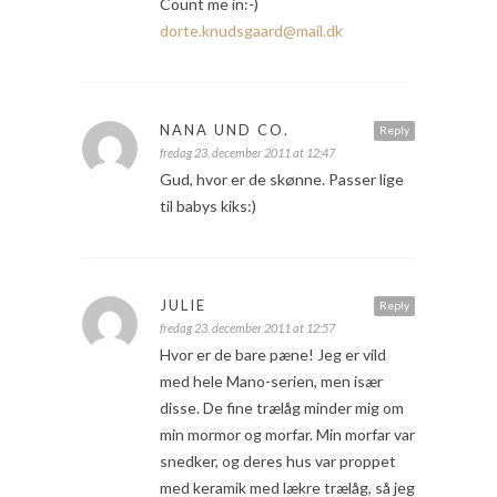
Count me in:-)
dorte.knudsgaard@mail.dk
NANA UND CO.
Reply
fredag 23. december 2011 at 12:47
Gud, hvor er de skønne. Passer lige
til babys kiks:)
JULIE
Reply
fredag 23. december 2011 at 12:57
Hvor er de bare pæne! Jeg er vild
med hele Mano-serien, men især
disse. De fine trælåg minder mig om
min mormor og morfar. Min morfar var
snedker, og deres hus var proppet
med keramik med lækre trælåg, så jeg