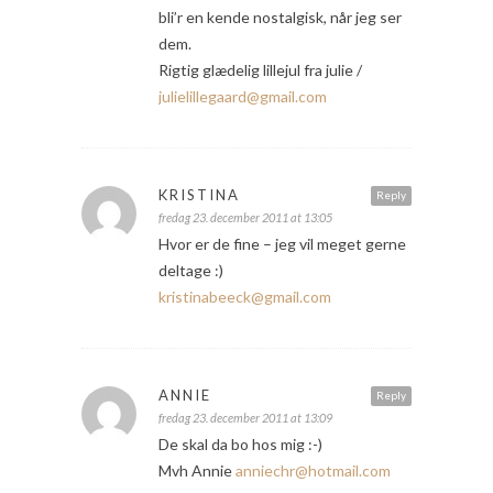
bli’r en kende nostalgisk, når jeg ser
dem.
Rigtig glædelig lillejul fra julie /
julielillegaard@gmail.com
KRISTINA
Reply
fredag 23. december 2011 at 13:05
Hvor er de fine – jeg vil meget gerne
deltage :)
kristinabeeck@gmail.com
ANNIE
Reply
fredag 23. december 2011 at 13:09
De skal da bo hos mig :-)
Mvh Annie
anniechr@hotmail.com