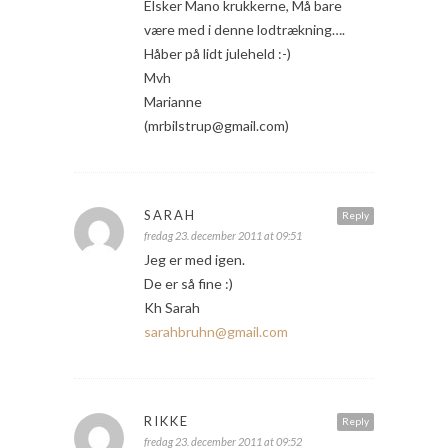
Elsker Mano krukkerne, Må bare
være med i denne lodtrækning….
Håber på lidt juleheld :-)
Mvh
Marianne
(mrbilstrup@gmail.com)
SARAH
Reply
fredag 23. december 2011 at 09:51
Jeg er med igen.
De er så fine :)
Kh Sarah
sarahbruhn@gmail.com
RIKKE
Reply
fredag 23. december 2011 at 09:52