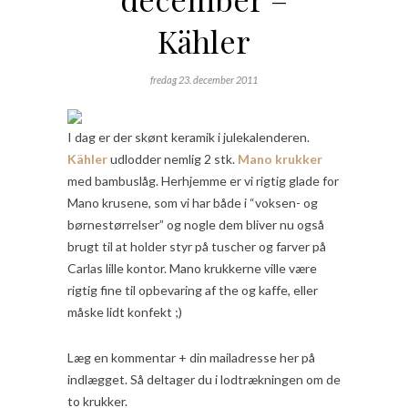
Kähler
fredag 23. december 2011
I dag er der skønt keramik i julekalenderen.
Kähler
udlodder nemlig 2 stk.
Mano krukker
med bambuslåg. Herhjemme er vi rigtig glade for
Mano krusene, som vi har både i “voksen- og
børnestørrelser” og nogle dem bliver nu også
brugt til at holder styr på tuscher og farver på
Carlas lille kontor. Mano krukkerne ville være
rigtig fine til opbevaring af the og kaffe, eller
måske lidt konfekt ;)
Læg en kommentar + din mailadresse her på
indlægget. Så deltager du i lodtrækningen om de
to krukker.